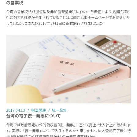
の営業税
台湾の営業税法（「加值型及非加值型營業稅法」）の一部改正により、越境EC取
引に対する課税が強化されていることは以前にも本ホームページでお伝えいた
しましたが、このたび2017年5月1日に正式施行されました。こ…
2017.04.13
税法関連
統一発票
台湾の電子統一発票について
台湾では政府所定の公的領収書「統一発票」に基づく売上・仕入計上が行われま
す。 実際に「統一発票」はどこで入手するのかと申しますと、法人登記完了後に行
う税籍登録時に所轄税務当局から「統一発票購買証」が…