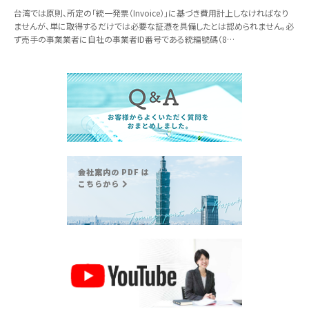
台湾では原則、所定の「統一発票（Invoice）」に基づき費用計上しなければなり
ませんが、単に取得するだけでは必要な証憑を具備したとは認められません。必
ず売手の事業業者に自社の事業者ID番号である統編號碼（8…