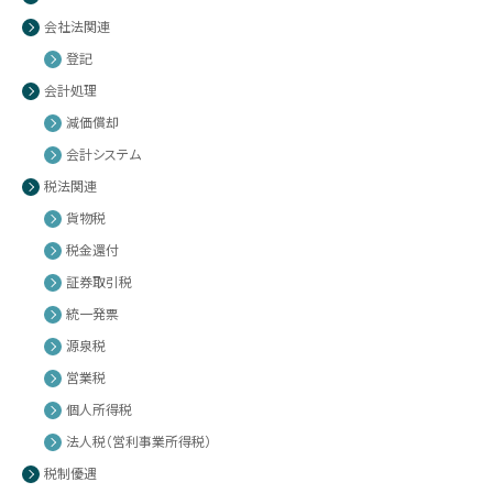
会社法関連
登記
会計処理
減価償却
会計システム
税法関連
貨物税
税金還付
証券取引税
統一発票
源泉税
営業税
個人所得税
法人税（営利事業所得税）
税制優遇