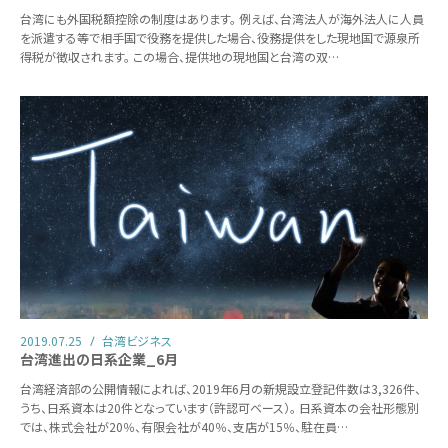
台湾にも外国税額控除の制度はあります。 例えば、台湾法人が海外法人に人員
を派遣する等で相手国で役務を提供した場合、役務提供をした現地国で源泉所
得税が徴収されます。 この場合、提供地の現地国と台湾の双…
2019.07.25
台湾ビジネス
台湾進出の日系企業_6月
台湾経済部の公開情報によれば、2019年6月の新規設立登記件数は3,326件、
うち、日系資本は20件となっています（許認可ベース）。 日系資本の会社形態別
では、株式会社が20％、有限会社が40％、支店が15％、駐在員…