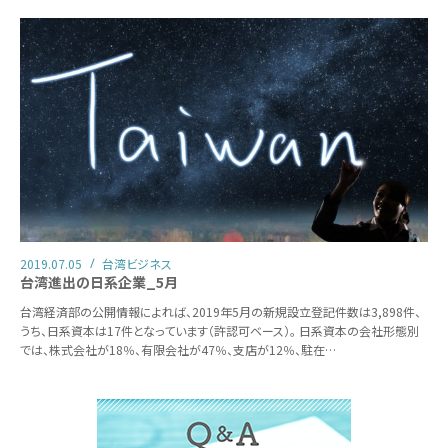
2019.07.05
台湾ビジネス
台湾進出の日系企業_5月
台湾経済部の公開情報によれば、2019年5月の新規設立登記件数は3,898件、
うち、日系資本は17件となっています（許認可ベース）。 日系資本の会社形態別
では、株式会社が18％、有限会社が47％、支店が12％、駐在…