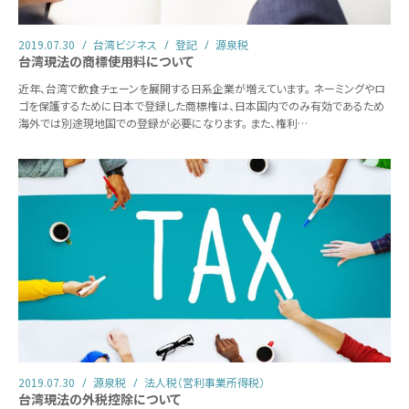
2019.07.30
台湾ビジネス
登記
源泉税
台湾現法の商標使用料について
近年、台湾で飲食チェーンを展開する日系企業が増えています。 ネーミングやロ
ゴを保護するために日本で登録した商標権は、日本国内でのみ有効であるため
海外では別途現地国での登録が必要になります。 また、権利…
2019.07.30
源泉税
法人税（営利事業所得税）
台湾現法の外税控除について