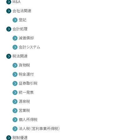
M&A
会社法関連
登記
会計処理
減価償却
会計システム
税法関連
貨物税
税金還付
証券取引税
統一発票
源泉税
営業税
個人所得税
法人税（営利事業所得税）
税制優遇