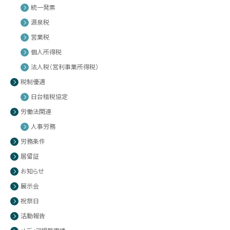
統一発票
源泉税
営業税
個人所得税
法人税（営利事業所得税）
税制優遇
日台租税協定
労働法関連
人事労務
労務条件
居留証
お知らせ
展示会
祝祭日
活動報告