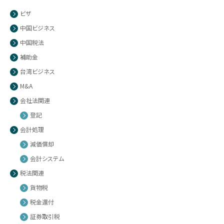
ビザ
中国ビジネス
中国税法
補助金
台湾ビジネス
M&A
会社法関連
登記
会計処理
減価償却
会計システム
税法関連
貨物税
税金還付
証券取引税