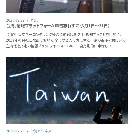
2020.02.27
登記
台湾、情報プラットフォーム申告忘れずに（3月1日～31日）
台湾では、マネーロンダリング等の金融犯罪を防止・検知することを目的に、
2018年の会社法改正において、全ての法人に責任者と一定の条件を満たす株
主情報を指定の情報プラットフォームにて年に一度定期的に申告し…
2020.02.20
台湾ビジネス