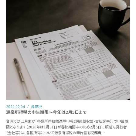
2020.02.04
源泉税
源泉所得税の申告期限～今年は2月5日まで
台湾では、1月末が「各類所得扣繳憑單申報（源泉徴収票・支払調書）」の申告期
限となります（2020年は1月31日が春節期間中のため2月5日に順延）。発行者
（会社等）は、各種所得について源泉所得税の申告書を税務当…