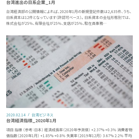
台湾進出の日系企業_1月
台湾経済部の公開情報によれば、2020年1月の新規登記件数は2,635件、うち、
日系資本は12件となっています（許認可ベース）。 日系資本の会社形態別では、
株式会社が25％、有限会社が25％、支店が25％、駐在員事務…
2020.02.14
台湾ビジネス
台湾経済指標_2020年1月
項目 指標 （参考：日本） 経済成長率（2020年予測値） +2.37% +0.3％ 消費者物
価指数（2020年1月） +1.85% +0.8％ 失業率（2019年12月） 3.67% 2.2％ 平均