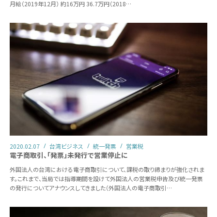
月給（2019年12月） 約16万円 36.7万円（2018…
2020.02.07
台湾ビジネス
統一発票
営業税
電子商取引、「発票」未発行で営業停止に
外国法人の台湾における電子商取引について、課税の取り締まりが強化されま
す。これまで、当局では指導期間を設けて外国法人の営業税申告及び統一発票
の発行についてアナウンスしてきました（外国法人の電子商取引…