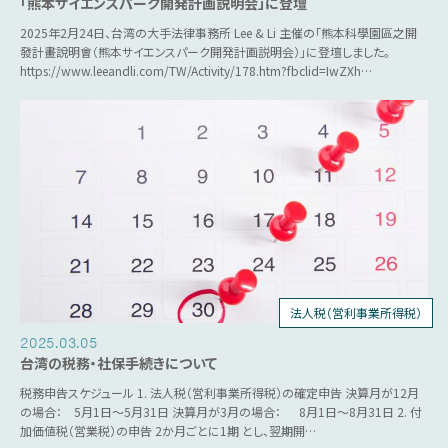
「熊本サイエンスパーク開発計画説明会」に登壇
2025年2月24日、台湾の大手法律事務所 Lee & Li 主催の「熊本科學園區之開
發計畫說明會（熊本サイエンスパーク開発計画説明会）」に登壇しました。
https://www.leeandli.com/TW/Activity/178.htm?fbclid=IwZXh…
法人税（営利事業所得税）
個人所得税
人事労務
源泉税
営業税
2025.03.05
台湾の税務・社保手続きについて
税務申告スケジュール 1. 法人税（営利事業所得税）の確定申告 決算月が12月
の場合： 5月1日～5月31日 決算月が3月の場合： 8月1日～8月31日 2. 付
加価値税（営業税）の申告 2か月ごとに1期 とし、翌期開…