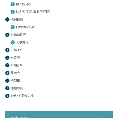
個人所得税
法人税（営利事業所得税）
税制優遇
日台租税協定
労働法関連
人事労務
労務条件
居留証
お知らせ
展示会
祝祭日
活動報告
メディア掲載実績