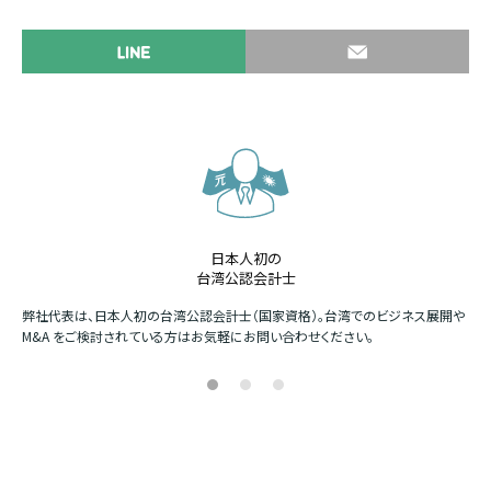
日本人初の
台湾公認会計士
か
弊社代表は、日本人初の台湾公認会計士（国家資格）。台湾でのビジネス展開や
四
M&A をご検討されている方はお気軽にお問い合わせください。
場