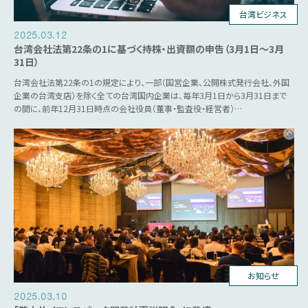
台湾ビジネス
2025.03.12
台湾会社法第22条の1に基づく持株・出資額の申告（3月1日～3月
31日）
台湾会社法第22条の1の規定により、一部（国営企業、公開株式発行会社、外国
企業の台湾支店）を除く全ての台湾国内企業は、毎年3月1日から3月31日まで
の間に、前年12月31日時点の会社役員（董事・監査役・経営者）…
台湾ビジネス
お知らせ
2025.03.10