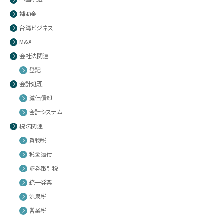
補助金
台湾ビジネス
M&A
会社法関連
登記
会計処理
減価償却
会計システム
税法関連
貨物税
税金還付
証券取引税
統一発票
源泉税
営業税