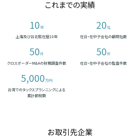
これまでの実績
10
20
年
社
上海及び台北駐在歴10年
在台・在中子会社の顧問社数
50
50
件
件
クロスボーダーM&Aの財務調査件数
在台・在中子会社の監査件数
5,000
万円
台湾でのタックスプランニングによる
累計節税額
お取引先企業