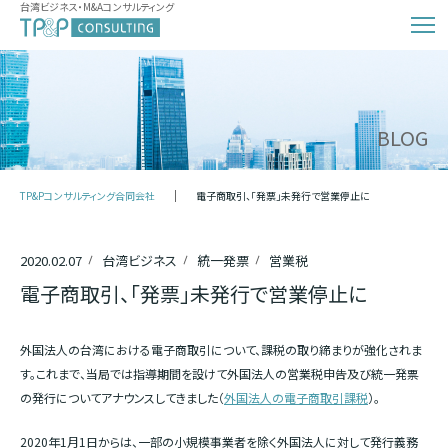
台湾ビジネス・M&Aコンサルティング
BLOG
TP&Pコンサルティング合同会社
電子商取引、「発票」未発行で営業停止に
2020.02.07
台湾ビジネス
統一発票
営業税
電子商取引、「発票」未発行で営業停止に
外国法人の台湾における電子商取引について、課税の取り締まりが強化されま
す。これまで、当局では指導期間を設けて外国法人の営業税申告及び統一発票
の発行についてアナウンスしてきました（
外国法人の電子商取引課税
）。
2020年1月1日からは、一部の小規模事業者を除く外国法人に対して発行義務