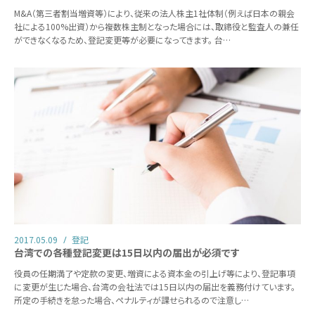
M&A（第三者割当増資等）により、従来の法人株主1社体制（例えば日本の親会
社による100%出資）から複数株主制となった場合には、取締役と監査人の兼任
ができなくなるため、登記変更等が必要になってきます。 台…
2017.05.09
登記
台湾での各種登記変更は15日以内の届出が必須です
役員の任期満了や定款の変更、増資による資本金の引上げ等により、登記事項
に変更が生じた場合、台湾の会社法では15日以内の届出を義務付けています。
所定の手続きを怠った場合、ペナルティが課せられるので注意し…