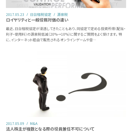
2017.05.23
日台租税協定
源泉税
ロイヤリティと一般役務対価の違い
最近、日台租税協定が浸透してきたこともあり、同協定で定める投資所得（配当・
利子・使用料）の源泉税低減（20%→10%）に関するご質問をよく受けます。 特
に、インターネット経由で販売されるオンラインゲームや音…
2017.05.09
M&A
法人株主が複数となる際の役員兼任不可について