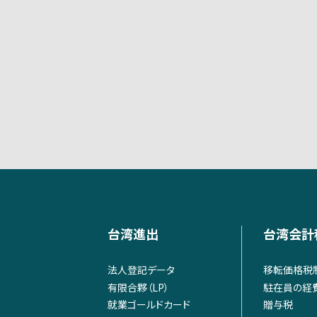
台湾進出
台湾会計
法人登記データ
移転価格税
有限合夥（LP）
駐在員の経
就業ゴールドカード
贈与税