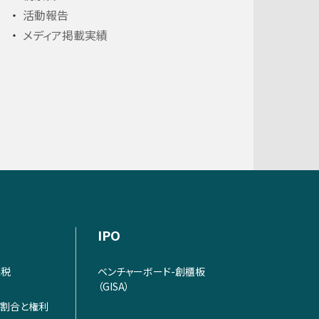
活動報告
メディア掲載実績
IPO
課税
ベンチャーボード-創櫃板
（GISA）
割合と権利