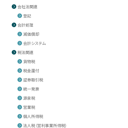
会社法関連
登記
会計処理
減価償却
会計システム
税法関連
貨物税
税金還付
証券取引税
統一発票
源泉税
営業税
個人所得税
法人税（営利事業所得税）