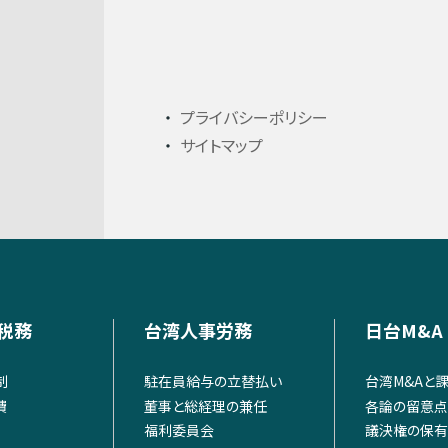
プライバシーポリシー
サイトマップ
税務
台湾人事労務
日台M&A
制
駐在員給与の立替払い
台湾M&Aと
費
董事と総経理の兼任
各論の留意点
福利委員会
議決権の保有