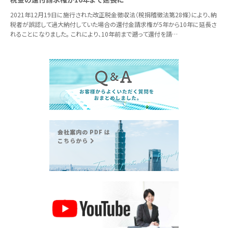
2021年12月19日に施行された改正税金徴収法（稅捐稽徵法第28條）により、納
税者が誤認して過大納付していた場合の還付金請求権が5年から10年に延長さ
れることになりました。 これにより、10年前まで遡って還付を請…