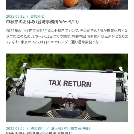
2022.09.12
お知らせ
中秋節のお休み（台湾事務所9/9～9/11）
2022年の中秋節である9/10は土曜日ですので、その前日の9/9が振替休日とな
ります。このため、9/9～9/11日までの期間、弊提携台湾事務所は三連休となりま
す。 なお、東京オフィスは日本のカレンダー通り通常業務とな…
2022.09.06
税金還付
法人税（営利事業所得税）
税金の還付請求権が10年まで延長に