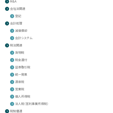
M&A
会社法関連
登記
会計処理
減価償却
会計システム
税法関連
貨物税
税金還付
証券取引税
統一発票
源泉税
営業税
個人所得税
法人税（営利事業所得税）
税制優遇