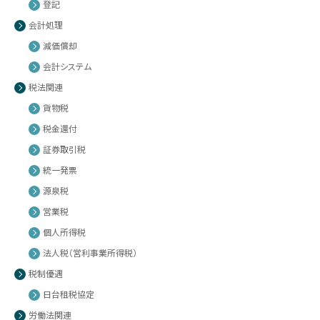
登記
会計処理
減価償却
会計システム
税法関連
貨物税
税金還付
証券取引税
統一発票
源泉税
営業税
個人所得税
法人税（営利事業所得税）
税制優遇
日台租税協定
労働法関連