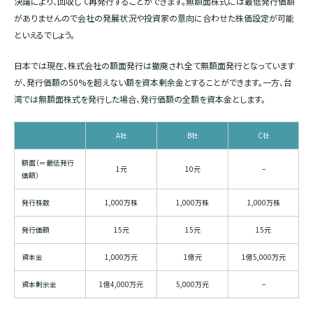
決議により、回収して再発行することができます。無額面株式には最低発行価額
がありませんので会社の発展状況や投資家の意向に合わせた株価設定が可能
といえるでしょう。
日本では現在、株式会社の額面発行は撤廃され全て無額面発行となっています
が、発行価額の50%を超えない額を資本剰余金とすることができます。一方、台
湾では無額面株式を発行した場合、発行価額の全額を資本金とします。
A社
B社
C社
額面（＝最低発行
1元
10元
–
価額）
発行株数
1,000万株
1,000万株
1,000万株
発行価額
15元
15元
15元
資本金
1,000万元
1億元
1億5,000万元
資本剰余金
1億4,000万元
5,000万元
–