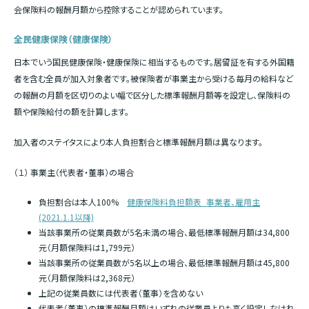
会保険料の報酬月額から控除することが認められています。
全民健康保険（健康保険）
日本でいう国民健康保険・健康保険に相当するものです。居留証を有する外国籍
者を含む全員が加入対象者です。被保険者が事業主から受ける毎月の給料など
の報酬の月額を区切りのよい幅で区分した標準報酬月額等を設定し、保険料の
額や保険給付の額を計算します。
加入者のステイタスにより本人負担割合と標準報酬月額は異なります。
（１） 事業主（代表者・董事）の場合
負担割合は本人100%
健康保険料負担額表_事業者、雇用主
(2021.1.1以降)
当該事業所の従業員数が5名未満の場合、最低標準報酬月額は34,800
元（月額保険料は1,799元）
当該事業所の従業員数が5名以上の場合、最低標準報酬月額は45,800
元（月額保険料は2,368元）
上記の従業員数には代表者（董事）を含めない
代表者（董事）の標準報酬月額はいずれの従業員よりも高く設定しなけれ