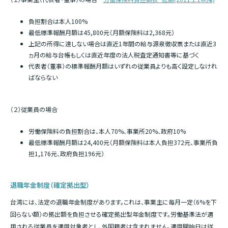
負担割合は本人100%
最低標準報酬月額は45,800元（月額保険料は2,368元）
上記の所得に達しない場合は直近1年間の給与源泉徴収票または直近3
ヵ月の給与台帳もしくは直近年度の法人税査定通知書等に基づく
代表者（董事）の標準報酬月額はいずれの従業員よりも高く設定しなけれ
ばならない
（２）従業員の場合
労働保険料の負担割合は、本人70%、事業所20%、政府10%
最低標準報酬月額は24,400元（月額保険料は本人負担372元、事業所負
担1,176元、政府負担196元）
退職年金制度（確定拠出型）
台湾には、法定の退職年金制度があります。これは、事業主に毎月一定（6%を下
回らない額）の拠出額を負担させる確定拠出型年金制度です。労働基準法が適
用される従業員を適用対象者とし、外国籍者は含まれません。適用開始日は従