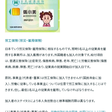
労工保険（労災・雇用保険）
日本でいう労災保険・雇用保険に相当するものです。常時5名以上の従業員を雇
用する事業所は、加入義務があります。外国籍者も加入の対象です。給付項目
は、普通災害保険（出産育児、傷害疾病、障害、老年、死亡）と労働災害保険（傷害
疾病、医療、障害、死亡）があり、従業員の就業開始日が加入日です。
原則、事業主（代表者・董事）は労工保険に加入できませんが（国民年金に加
入）、労働に従事している事業主については任意で労工保険に加入することはで
きます。但し、最低1名以上の従業員を雇用していなければなりません。
加入者のステイタスにより本人負担割合と標準報酬月額は異なります。
（１）事業主（代表者・董事）の場合
労働保険料負担額表_総額(2021.1.1以降)