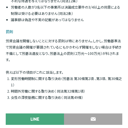
不利な待遇を与えてはなりません（同法12条）
労働者の人数が3名以下の事業所は決議成立要件の3/4以上の同意による
制限は受ける必要はありません（同法2条）
議事録は偽造や不実の記載があってはなりません
罰則
労資会議を開催しないことに対する罰則は特にありません。しかし、労働基準法
で労資会議の開催が要請されているにもかかわらず開催をし
ない場合は手続き
不備として労基法違反となり、労基法上の罰則（
2万元～100万元）が科されま
す。
例えば以下の項目がこれに該当します。
変形労働時間制に関する取り決め（労基法 第
30
條第
2
項 、第
3
項、 第
30
條之
1）
時間外労働に関する取り決め（ 同法第
32
條第
1
項）
女性の深夜勤務に関する取り決め（ 同法第
49
條）