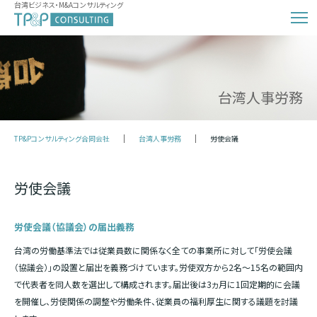
台湾ビジネス・M&Aコンサルティング
台湾人事労務
TP&Pコンサルティング合同会社
台湾人事労務
労使会議
労使会議
労使会議（協議会）の届出義務
台湾の労働基準法では従業員数に関係なく全ての事業所に対して「労使会議
（協議会）」の設置と届出を義務づけています。労使双方から2名～15名の範囲内
で代表者を同人数を選出して構成されます。届出後は3ヵ月に1回定期的に会議
を開催し、労使関係の調整や労働条件、従業員の福利厚生に関する議題を討議