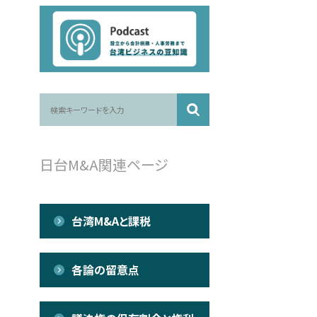
日台M&A関連ページ
台湾M&Aと課税
各論の留意点