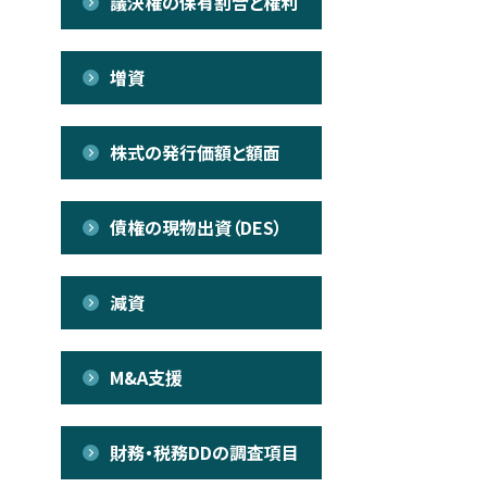
議決権の保有割合と権利
増資
株式の発行価額と額面
債権の現物出資（DES）
減資
M&A支援
財務・税務DDの調査項目