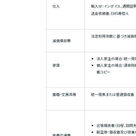
仕入
輸入分：インボイス、通関証
送金依頼書、EMS等控え
法定耐用年数に基づき減価
減価償却費
法人家主の場合：統一発
家賃
個人家主の場合：源泉税
書コピー
書籍・文房具等
統一発票または普通領収書
出張報告書（日程、訪問先
航空券：領収書及び搭乗
旅費交通費