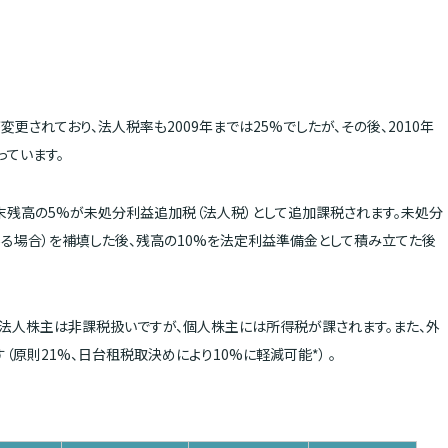
更されており、法人税率も2009年までは25%でしたが、その後、2010年
っています。
末残高の5%が未処分利益追加税（法人税）として追加課税されます。未処分
る場合）を補填した後、残高の10%を法定利益準備金として積み立てた後
法人株主は非課税扱いですが、個人株主には所得税が課されます。また、外
原則21%、日台租税取決めにより10%に軽減可能*） 。