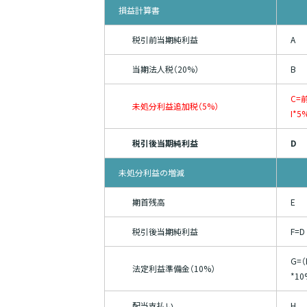
損益計算書
税引前当期純利益
A
当期法人税（20%）
B
C=
未処分利益追加税（5%）
I*5
税引後当期純利益
D
未処分利益の増減
期首残高
E
税引後当期純利益
F=D
G=（
法定利益準備金（10%）
*10
配当支払い
H