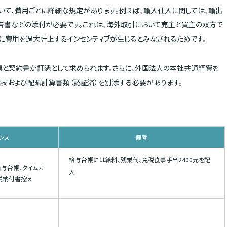
いて、費用ごとに詳細な規定があります。例えば、輸入仕入に関しては、輸出
告書などの添付が必要です。これは、海外取引において売主と買主の双方で
に費用を過大計上するインセンティブが生じるとみなされるためです。
票と契約書が証憑として求められます。さらに、外国法人の本社共通経費を
表および配賦計算書類（認証済）を別添する必要があります。
ンス
備考
給与台帳には給料、残業代、免税食事手当2400元を記
給与台帳、タイムカ
入
税納付書控え