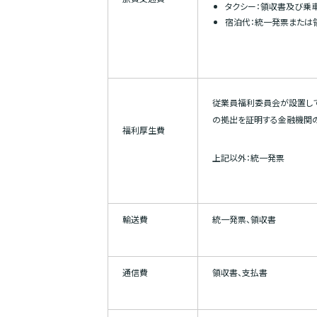
タクシー：領収書及び乗
宿泊代：統一発票または
従業員福利委員会が設置し
の拠出を証明する金融機関
福利厚生費
上記以外：統一発票
輸送費
統一発票、領収書
通信費
領収書、支払書