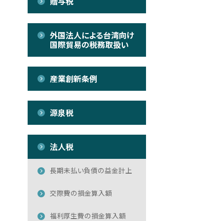
贈与税
外国法人による台湾向け
国際貿易の税務取扱い
産業創新条例
源泉税
法人税
長期未払い負債の益金計上
交際費の損金算入額
福利厚生費の損金算入額