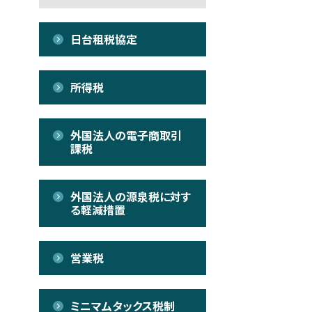
日台租税協定
所得税
外国法人の電子商取引
課税
外国法人の源泉税に対す
る軽減措置
営業税
ミニマムタックス税制