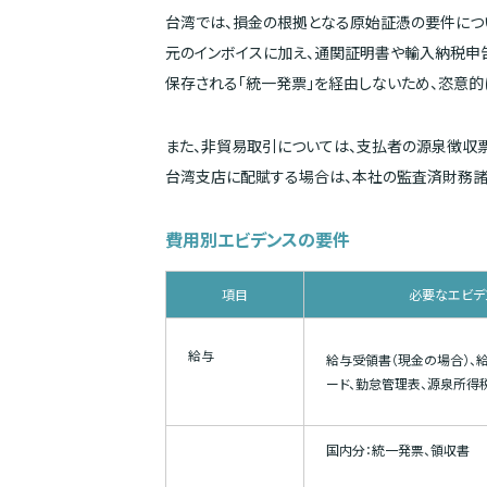
台湾では、損金の根拠となる原始証憑の要件につ
元のインボイスに加え、通関証明書や輸入納税申
保存される「統一発票」を経由しないため、恣意的
また、非貿易取引については、支払者の源泉徴収
台湾支店に配賦する場合は、本社の監査済財務諸
費用別エビデンスの要件
項目
必要なエビデ
給与
給与受領書（現金の場合）、
ード、勤怠管理表、源泉所得
国内分：統一発票、領収書