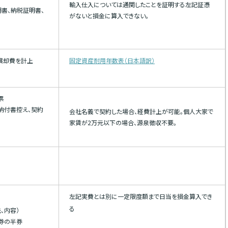
輸入仕入については通関したことを証明する左記証憑
明書、納税証明書、
がないと損金に算入できない。
償却費を計上
固定資産耐用年数表（日本語訳）
票
納付書控え、契約
会社名義で契約した場合、経費計上が可能。個人大家で
家賃が2万元以下の場合、源泉徴収不要。
左記実費とは別に一定限度額まで日当を損金算入でき
る
、内容）
券の半券