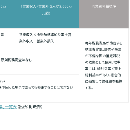
00万
（営業収入+営業外収入が3,000万
同業者利益標準
元超）
大書
営業収入×所得額標準純益率＋営
業外収入－営業外損失
毎年税務当局が策定する
標準査定率。証票や帳簿
が不備な際の推定課税
、原則税務調査はなし
の依拠として使用。標準
率には、純利益率と売上
総利益率があり、総合的
ない
に勘案して課税額を概算
を下回った場合であっても修正することはできない
する。
準」一覧表
（出所：財政部）