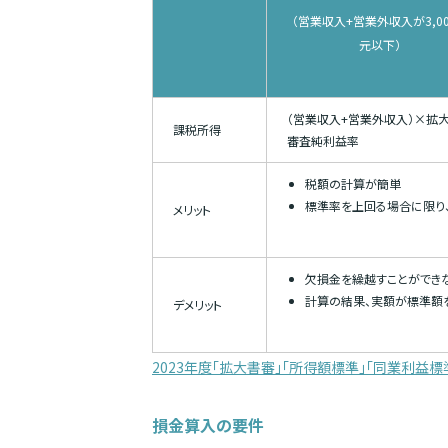
（営業収入+営業外収入が3,0
元以下）
（営業収入+営業外収入）×拡
課税所得
審査純利益率
税額の計算が簡単
標準率を上回る場合に限り
メリット
欠損金を繰越すことができ
計算の結果、実額が標準額
デメリット
2023年度「拡大書審」「所得額標準」「同業利益標
損金算入の要件