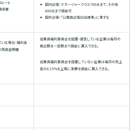
車ルート
国内出張：マネージャークラス700元まで、その他
領収書
600元まで損金可
国外出張：「公務員出張日当標準」に準ずる
従業員福利委員会を設置・運営している企業は毎月の
ている場合：福利金
拠出額を一定額まで損金に算入できる。
の残高証明書
従業員福利委員会を設置していない企業は毎月の売上
高の0.15%を上限に実費を損金に算入できる。