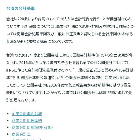
台湾の会計基準
会社法228条により台湾のすべての法人は会計報告を行うことが義務付けられ
ています。会計報告については、商業会計法にて原則・枠組みを規定し、詳細につ
いては商業会計処理準則及び一般に公正妥当と認められる会計原則（いわゆる
台湾GAAP）に委ねる構造になっています。
台湾では2013年度より公開会社に対して国際会計基準（IFRS）の全面適用が導
入され、2016年からは在台湾日系子会社を含む全ての非公開会社に対しても
IFRSに準じた会計処理を義務付けるべく、”一般に公正妥当と認められた会計基
準”を「財務会計準則公報（旧）」から「企業会計準則公報（新）」に変更しました。
したがって非公開会社でも2016年度の監査報告書からは新基準に基づき意見
表明がなされています。したがって、台湾では非公開会社はほぼIFRSに準じて会
計処理を行います。
企業会計準則公報
商業会計処理準則
商業会計処理準則（英訳）
商業会計法