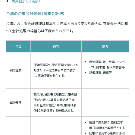
商業会計法（英訳）
台湾の企業会計処理（商業会計法）
台湾における会計処理は基本的に日本とあまり変わりません。商業会計法に基
づく会計処理の枠組みは下表のとおりです。
項目
内容
備考
原始証票：統一発票、インボ
原始証票及び記帳証票を指す。1ヵ
イス、請求書、輸入申告書等
会計証票
月または一定の期日単位で装丁
記帳証票：伝票等
し、原始証票を貼付する。
最低限、日記帳と総勘定元帳の設
置が必要。決算書の承認終了後、
会計帳簿
会計証票は最低5年間、帳簿は最
低10年間保管する義務がある。
新設年度を除き、原則二年
度（前期比）比較表示とする
記帳に使用する通貨は原則