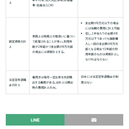
上
準：低価法（LCM）
支出額が8万元以下の場合
には当期の費用に計上可能
但し、1件当たりの金額が8
実務上は税務上の取扱いに基づい
万元以下であっても複数購
固定資産の計
て処理されることが多い。耐用年
入し一回の支出額が8万元
上
数が2年超かつ支出額が8万元超
超となる場合で2年超の耐
の場合には資産計上する。
用年数のものは資産計上し
なければならない
日本には法定定年退職金の制
雇用主は毎月一定比率を外部拠
法定定年退職
出する義務がある。会計上は拠出
度はない
金の計上
時の費用計上のみ。