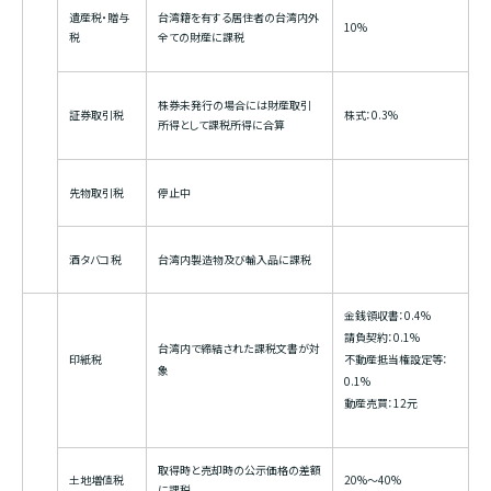
遺産税・贈与
台湾籍を有する居住者の台湾内外
10%
税
全ての財産に課税
株券未発行の場合には財産取引
証券取引税
株式：0.3%
所得として課税所得に合算
先物取引税
停止中
酒タバコ税
台湾内製造物及び輸入品に課税
金銭領収書：0.4%
請負契約：0.1%
台湾内で締結された課税文書が対
印紙税
不動産抵当権設定等：
象
0.1%
動産売買：12元
取得時と売却時の公示価格の差額
土地増値税
20%～40%
に課税