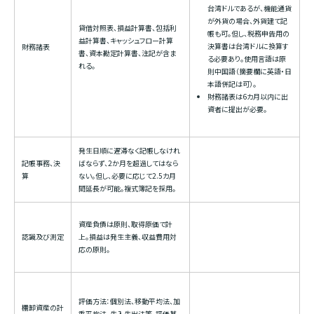
台湾ドルであるが、機能通貨
が外貨の場合、外貨建て記
貸借対照表、損益計算書、包括利
帳も可。但し、税務申告用の
益計算書、キャッシュフロー計算
決算書は台湾ドルに換算す
財務諸表
書、資本勘定計算書、注記が含ま
る必要あり。使用言語は原
れる。
則中国語（摘要欄に英語・日
本語併記は可）。
財務諸表は6カ月以内に出
資者に提出が必要。
発生日順に遅滞なく記帳しなけれ
記帳事務、決
ばならず、2か月を超過してはなら
算
ない。但し、必要に応じて2.5カ月
間延長が可能。複式簿記を採用。
資産負債は原則、取得原価で計
認識及び測定
上。損益は発生主義、収益費用対
応の原則。
評価方法：個別法、移動平均法、加
棚卸資産の計
重平均法、先入先出法等。評価基