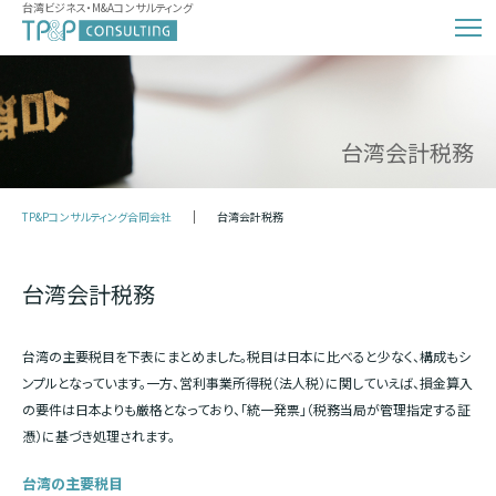
台湾ビジネス・M&Aコンサルティング
台湾会計税務
TP&Pコンサルティング合同会社
台湾会計税務
台湾会計税務
台湾の主要税目を下表にまとめました。税目は日本に比べると少なく、構成もシ
ンプルとなっています。一方、営利事業所得税（法人税）に関していえば、損金算入
の要件は日本よりも厳格となっており、「統一発票」（税務当局が管理指定する証
憑）に基づき処理されます。
台湾の主要税目