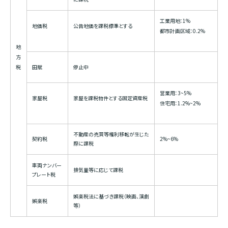
工業用地：1%
地価税
公告地価を課税標準とする
都市計画区域：0.2%
地
方
税
田賦
停止中
営業用：3~5%
家屋税
家屋を課税物件とする固定資産税
住宅用：1.2%~2%
不動産の売買等権利移転が生じた
契約税
2%~6%
際に課税
車両ナンバー
排気量等に応じて課税
プレート税
娯楽税法に基づき課税（映画、演劇
娯楽税
等）