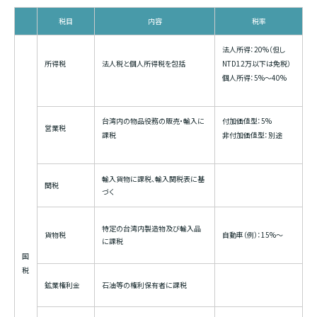
税目
内容
税率
法人所得：20%（但し
所得税
法人税と個人所得税を包括
NTD12万以下は免税）
個人所得：5%～40%
台湾内の物品役務の販売・輸入に
付加価値型：5%
営業税
課税
非付加価値型：別途
輸入貨物に課税、輸入関税表に基
関税
づく
特定の台湾内製造物及び輸入品
貨物税
自動車（例）：15%～
に課税
国
税
鉱業権利金
石油等の権利保有者に課税