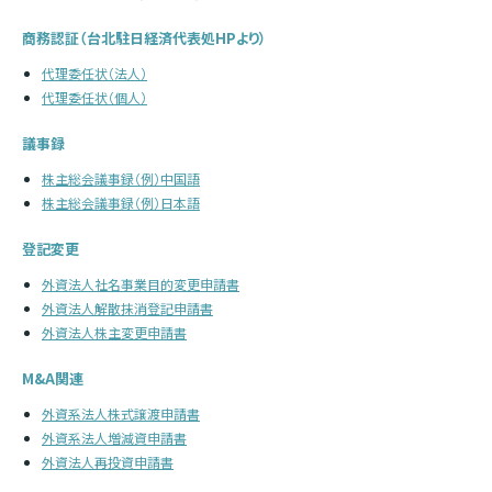
商務認証（台北駐日経済代表処HPより）
代理委任状（法人）
代理委任状（個人）
議事録
株主総会議事録（例）中国語
株主総会議事録（例）日本語
登記変更
外資法人社名事業目的変更申請書
外資法人解散抹消登記申請書
外資法人株主変更申請書
M&A関連
外資系法人株式譲渡申請書
外資系法人増減資申請書
外資法人再投資申請書