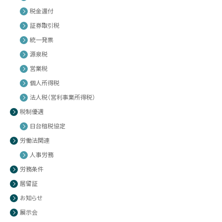
税金還付
証券取引税
統一発票
源泉税
営業税
個人所得税
法人税（営利事業所得税）
税制優遇
日台租税協定
労働法関連
人事労務
労務条件
居留証
お知らせ
展示会