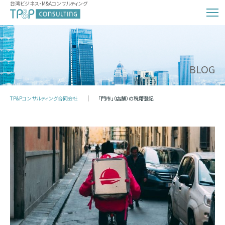
台湾ビジネス・M&Aコンサルティング
BLOG
TP&Pコンサルティング合同会社
「門市」（店舗）の税籍登記