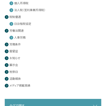
個人所得税
法人税（営利事業所得税）
税制優遇
日台租税協定
労働法関連
人事労務
労務条件
居留証
お知らせ
展示会
祝祭日
活動報告
メディア掲載実績
タグで探す