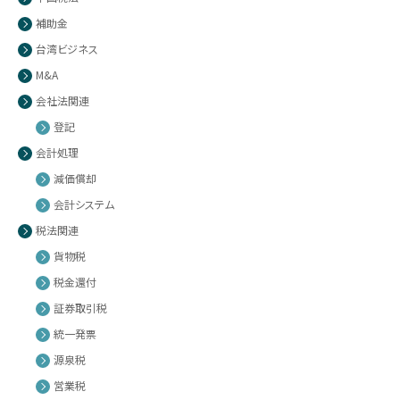
補助金
台湾ビジネス
M&A
会社法関連
登記
会計処理
減価償却
会計システム
税法関連
貨物税
税金還付
証券取引税
統一発票
源泉税
営業税