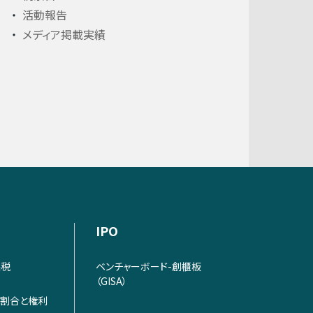
活動報告
メディア掲載実績
IPO
課税
ベンチャーボード-創櫃板
（GISA）
割合と権利