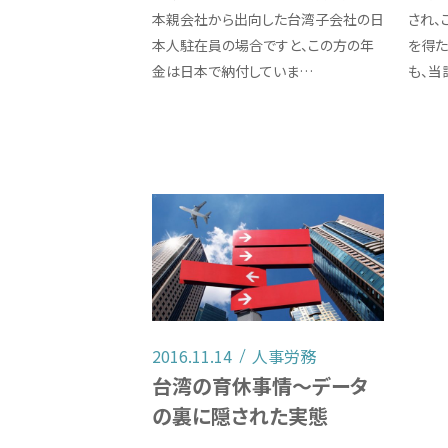
本親会社から出向した台湾子会社の日
され、
本人駐在員の場合ですと、この方の年
を得た
金は日本で納付していま…
も、当
2016.11.14
人事労務
台湾の育休事情～データ
の裏に隠された実態