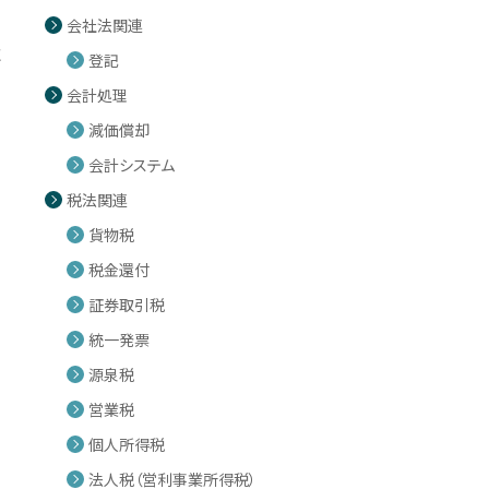
会社法関連
取
登記
会計処理
減価償却
会計システム
税法関連
貨物税
税金還付
証券取引税
統一発票
源泉税
営業税
個人所得税
法人税（営利事業所得税）