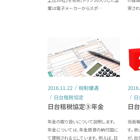
上位20社」を発表。トップ20入りした企
の健
業は電子メーカーからスポ…
実され
2016.11.22
税制優遇
2016
日台租税協定
日
日台租税協定③年金
日
年金の取り扱いについて説明します。
役員
年金については、年金原資の納付国に
す。 
て課税されるとしています。 例えば、日
が、台