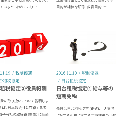
康保険は日本と遜色ないくらい充
企業研修生として派遣した場合、その
ているといわれており…
目的が純粋な研修・教育目的で…
.11.19
税制優遇
2016.11.18
税制優遇
台租税協定
日台租税協定
台租税協定②役員報酬
日台租税協定①給与等の
短期免税
報酬の取り扱いについて説明しま
例えば、日本親会社に在籍する者
先日は日台租税協定（正式には「所得
湾子会社の取締役（董事）に任命
に対する租税に関する二重課税の回避