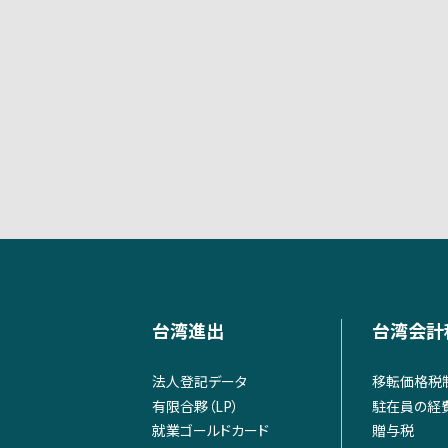
台湾進出
台湾会計
法人登記データ
移転価格税
有限合夥（LP）
駐在員の経
就業ゴールドカード
贈与税