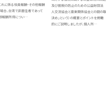
これに係る役員報酬・その他報酬
及び脱税の防止のための公益財団法
場合、台湾で非居住者であって
人交流協会と亜東関係協会との間の
該報酬所得につい…
決め」という）の概要とポイントを俯瞰
的にご説明しましたが、個人所…