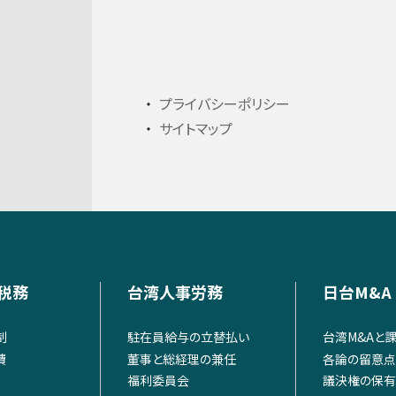
プライバシーポリシー
サイトマップ
税務
台湾人事労務
日台M&A
制
駐在員給与の立替払い
台湾M&Aと
費
董事と総経理の兼任
各論の留意点
福利委員会
議決権の保有