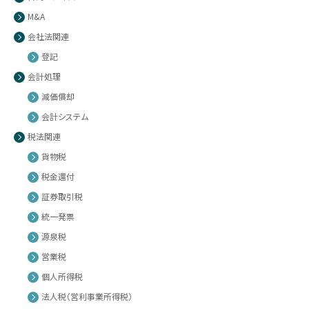
M&A
会社法関連
登記
会計処理
減価償却
会計システム
税法関連
貨物税
税金還付
証券取引税
統一発票
源泉税
営業税
個人所得税
法人税（営利事業所得税）