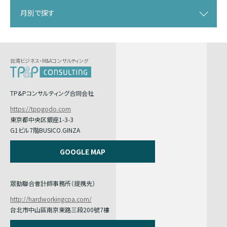
月別で探す
台湾ビジネス・M&Aコンサルティング
TP&Pコンサルティング合同会社
https://tppgodo.com
東京都中央区銀座1-3-3
G1ビル7階BUSICO.GINZA
GOOGLE MAP
眾勤聯合會計師事務所（提携先）
http://hardworkingcpa.com/
台北市中山區南京東路三段200號7樓