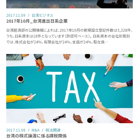
2017.11.09
台湾ビジネス
2017年10月_台湾進出日系企業
台湾経済部の公開情報によれば、2017年10月の新規設立登記件数は3,328件、
うち、日系資本は18件となっています（許認可ベース）。 日系資本の会社形態別
では、株式会社が24％、有限会社が24％、支店が24％、駐在員…
2017.11.08
M&A
税法関連
台湾の株式譲渡に係る課税関係