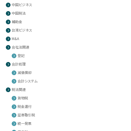
中国ビジネス
中国税法
補助金
台湾ビジネス
M&A
会社法関連
登記
会計処理
減価償却
会計システム
税法関連
貨物税
税金還付
証券取引税
統一発票