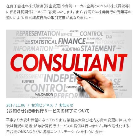
在台子会社の株式譲渡（株主変更）や台湾ローカル企業とのM&A（株式買収等）
に係る課税関係についてご説明いたします。 まず、台湾では株券発行の有無等の
違いにより、株式譲渡行為の取引定義が異なります。 …
2017.11.06
台湾ビジネス
お知らせ
【お知らせ】記帳代行サービスの終了について
平素より大変お世話になっております。業務拡大及び社内方針の変更に伴い、今
後は新規の記帳・給与計算代行サービスの提供は行いません。昨今活性化する
日台間のM&Aならびに各種コンサルテーションを中心に会計…