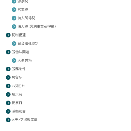
源泉税
営業税
個人所得税
法人税（営利事業所得税）
税制優遇
日台租税協定
労働法関連
人事労務
労務条件
居留証
お知らせ
展示会
祝祭日
活動報告
メディア掲載実績