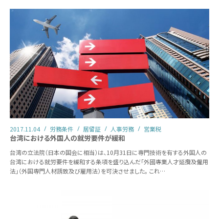
2017.11.04
労務条件
居留証
人事労務
営業税
台湾における外国人の就労要件が緩和
台湾の立法院（日本の国会に相当）は、10月31日に専門技術を有する外国人の
台湾における就労要件を緩和する条項を盛り込んだ「外國專業人才延攬及僱用
法」（外国専門人材誘致及び雇用法）を可決させました。 これ…