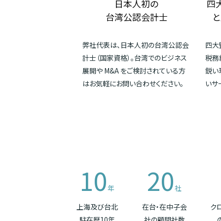
日本人初の
四
台湾公認会計士
と
弊社代表は、日本人初の台湾公認会
四大
計士（国家資格）。台湾でのビジネス
税務
展開や M&A をご検討されている方
鋭い
はお気軽にお問い合わせください。
いサ
10
20
年
社
上海及び台北
在台・在中子会
ク
駐在歴10年
社の顧問社数