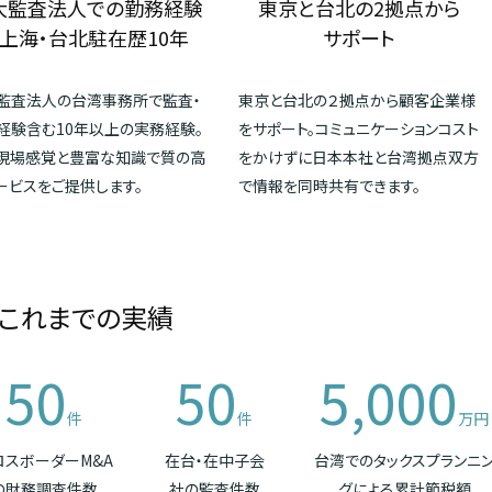
大監査法人での勤務経験
東京と台北の2拠点から
上海・台北駐在歴10年
サポート
監査法人の台湾事務所で監査・
東京と台北の２拠点から顧客企業様
経験含む10年以上の実務経験。
をサポート。コミュニケーションコスト
現場感覚と豊富な知識で質の高
をかけずに日本本社と台湾拠点双方
ービスをご提供します。
で情報を同時共有できます。
これまでの実績
50
50
5,000
件
件
万円
ロスボーダーM&A
在台・在中子会
台湾でのタックスプランニ
の財務調査件数
社の監査件数
グによる累計節税額