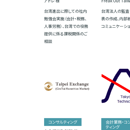
アトレ 様
Freak Out Tai
台湾進出に際しての社内
台湾法人の監査
勉強会実施（会計・税務、
表の作成、内部
人事労務）、台湾での役務
コミュニケーシ
提供に係る課税関係のご
相談
コンサルティング
会計業務・コ
ティング