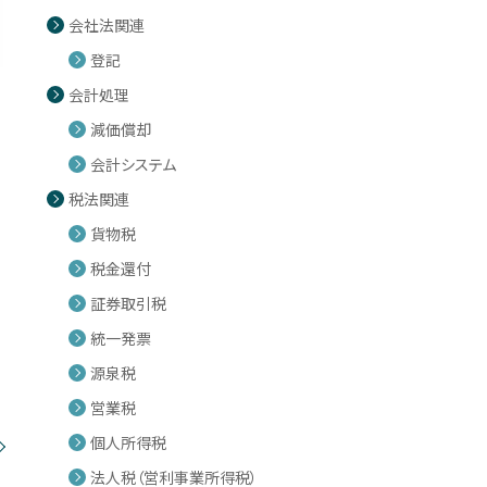
会社法関連
登記
会計処理
減価償却
会計システム
税法関連
貨物税
税金還付
証券取引税
統一発票
源泉税
営業税
個人所得税
法人税（営利事業所得税）