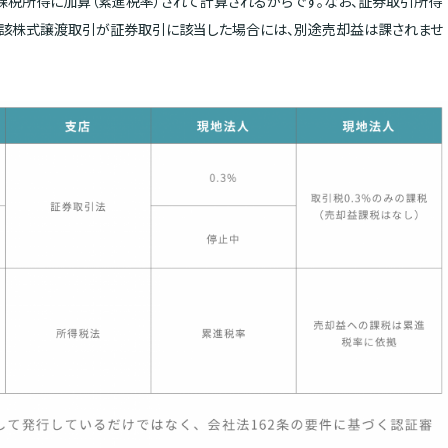
課税所得に加算（累進税率）されて計算されるからです。なお、証券取引所得
、当該株式譲渡取引が証券取引に該当した場合には、別途売却益は課されませ