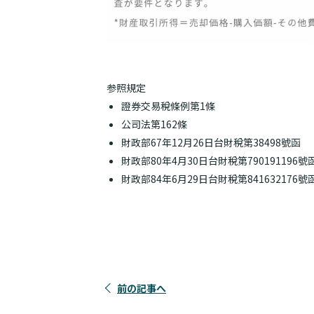
参照規定
證券交易稅條例第1條
公司法第162條
財政部67年12月26日台財稅第38498號函
財政部80年4月30日台財稅第790191196號
財政部84年6月29日台財稅第841632176號
前の記事へ