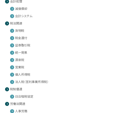
会計処理
減価償却
会計システム
税法関連
貨物税
税金還付
証券取引税
統一発票
源泉税
営業税
個人所得税
法人税（営利事業所得税）
税制優遇
日台租税協定
労働法関連
人事労務