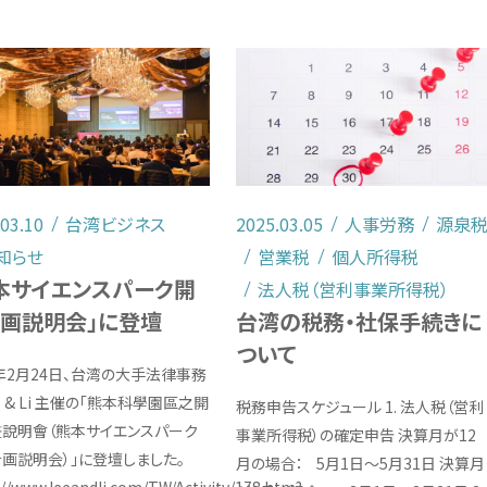
.03.10
台湾ビジネス
2025.03.05
人事労務
源泉
知らせ
営業税
個人所得税
本サイエンスパーク開
法人税（営利事業所得税）
画説明会」に登壇
台湾の税務・社保手続きに
ついて
5年2月24日、台湾の大手法律事務
ee & Li 主催の「熊本科學園區之開
税務申告スケジュール 1. 法人税（営利
說明會（熊本サイエンスパーク
事業所得税）の確定申告 決算月が12
画説明会）」に登壇しました。
月の場合： 5月1日～5月31日 決算月