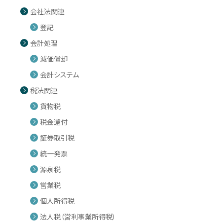
会社法関連
登記
会計処理
減価償却
会計システム
税法関連
貨物税
税金還付
証券取引税
統一発票
源泉税
営業税
個人所得税
法人税（営利事業所得税）