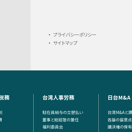
プライバシーポリシー
サイトマップ
税務
台湾人事労務
日台M&A
制
駐在員給与の立替払い
台湾M&Aと
費
董事と総経理の兼任
各論の留意点
福利委員会
議決権の保有