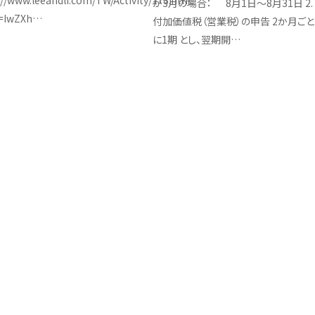
://www.leeandli.com/TW/Activity/178.htm?
が3月の場合： 8月1日～8月31日 2.
d=IwZXh…
付加価値税（営業税）の申告 2か月ごと
に1期 とし、翌期開…