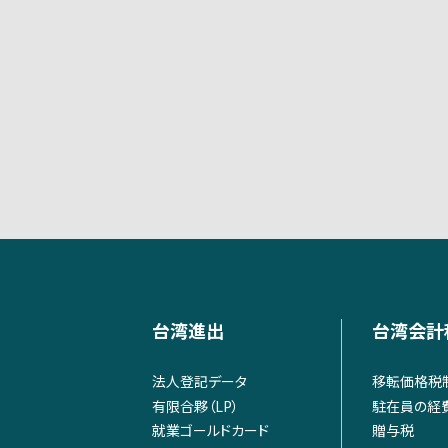
台湾進出
台湾会計
法人登記データ
移転価格税
有限合夥（LP）
駐在員の経
就業ゴールドカード
贈与税