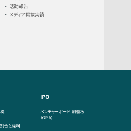
活動報告
メディア掲載実績
IPO
課税
ベンチャーボード-創櫃板
（GISA）
割合と権利