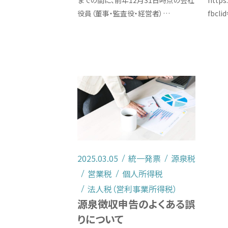
までの間に、前年12月31日時点の会社
https
役員（董事・監査役・経営者）…
fbcli
2025.03.05
統一発票
源泉税
営業税
個人所得税
法人税（営利事業所得税）
源泉徴収申告のよくある誤
りについて