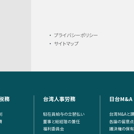
プライバシーポリシー
サイトマップ
税務
台湾人事労務
日台M&A
制
駐在員給与の立替払い
台湾M&Aと
費
董事と総経理の兼任
各論の留意点
福利委員会
議決権の保有