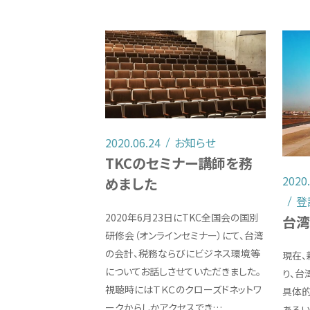
2020.06.24
お知らせ
TKCのセミナー講師を務
2020
めました
登
2020年6月23日にTKC全国会の国別
台湾
研修会（オンラインセミナー）にて、台湾
の会計、税務ならびにビジネス環境等
現在、
についてお話しさせていただきました。
り、台
視聴時にはＴＫＣのクローズドネットワ
具体的
ークからしかアクセスでき…
ある