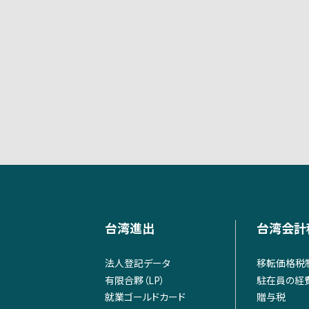
台湾進出
台湾会計
法人登記データ
移転価格税
有限合夥（LP）
駐在員の経
就業ゴールドカード
贈与税