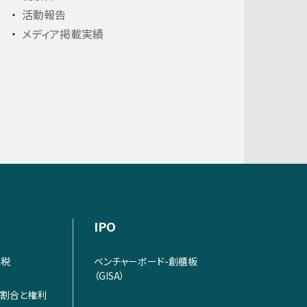
活動報告
メディア掲載実績
IPO
課税
ベンチャーボード-創櫃板
（GISA）
割合と権利