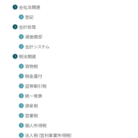
会社法関連
登記
会計処理
減価償却
会計システム
税法関連
貨物税
税金還付
証券取引税
統一発票
源泉税
営業税
個人所得税
法人税（営利事業所得税）