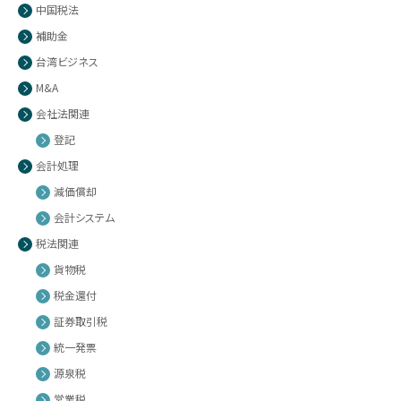
中国税法
補助金
台湾ビジネス
M&A
会社法関連
登記
会計処理
減価償却
会計システム
税法関連
貨物税
税金還付
証券取引税
統一発票
源泉税
営業税