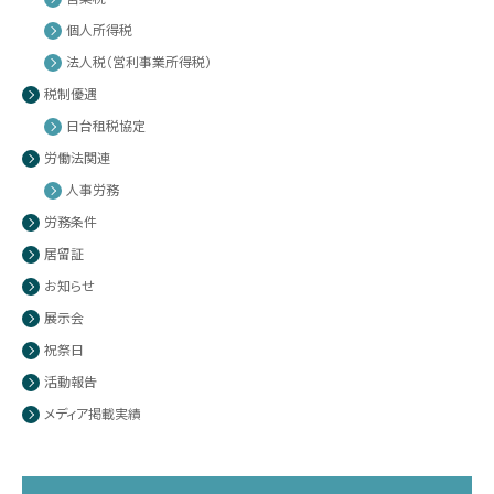
個人所得税
法人税（営利事業所得税）
税制優遇
日台租税協定
労働法関連
人事労務
労務条件
居留証
お知らせ
展示会
祝祭日
活動報告
メディア掲載実績