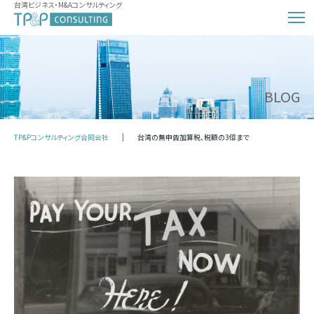
台湾ビジネス・M&Aコンサルティング
BLOG
TP&Pコンサルティング合同会社
台湾の無申告加算税、税額の3倍まで