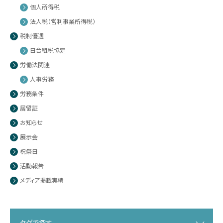
個人所得税
法人税（営利事業所得税）
税制優遇
日台租税協定
労働法関連
人事労務
労務条件
居留証
お知らせ
展示会
祝祭日
活動報告
メディア掲載実績
タグで探す