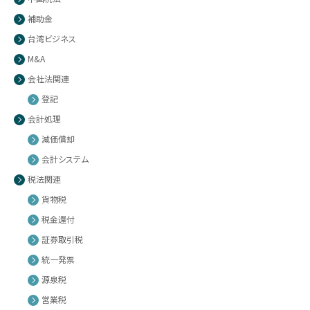
補助金
台湾ビジネス
M&A
会社法関連
登記
会計処理
減価償却
会計システム
税法関連
貨物税
税金還付
証券取引税
統一発票
源泉税
営業税