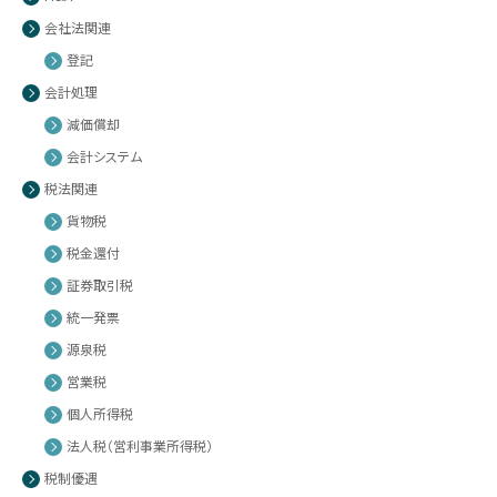
会社法関連
登記
会計処理
減価償却
会計システム
税法関連
貨物税
税金還付
証券取引税
統一発票
源泉税
営業税
個人所得税
法人税（営利事業所得税）
税制優遇