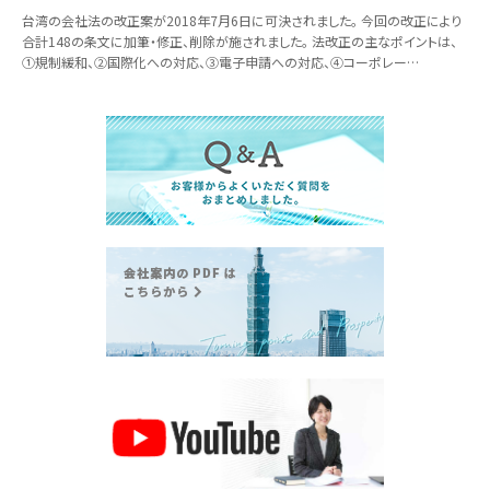
台湾の会社法の改正案が2018年7月6日に可決されました。 今回の改正により
合計148の条文に加筆・修正、削除が施されました。 法改正の主なポイントは、
①規制緩和、②国際化への対応、③電子申請への対応、④コーポレー…