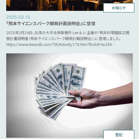
台湾ビジネス
お知らせ
2025.03.10
「熊本サイエンスパーク開発計画説明会」に登壇
2025年2月24日、台湾の大手法律事務所 Lee & Li 主催の「熊本科學園區之開
發計畫說明會（熊本サイエンスパーク開発計画説明会）」に登壇しました。
https://www.leeandli.com/TW/Activity/178.htm?fbclid=IwZXh…
台湾ビジネス
登記