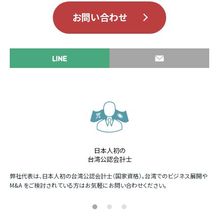
お問い合わせ
日本人初の
台湾公認会計士
か
弊社代表は、日本人初の台湾公認会計士（国家資格）。台湾でのビジネス展開や
四
M&A をご検討されている方はお気軽にお問い合わせください。
場