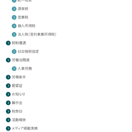
源泉税
営業税
個人所得税
法人税（営利事業所得税）
税制優遇
日台租税協定
労働法関連
人事労務
労務条件
居留証
お知らせ
展示会
祝祭日
活動報告
メディア掲載実績