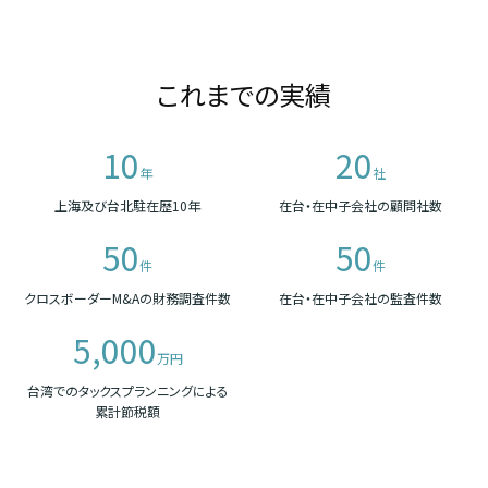
これまでの実績
10
20
年
社
上海及び台北駐在歴10年
在台・在中子会社の顧問社数
50
50
件
件
クロスボーダーM&Aの財務調査件数
在台・在中子会社の監査件数
5,000
万円
台湾でのタックスプランニングによる
累計節税額