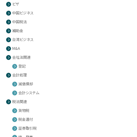
ビザ
中国ビジネス
中国税法
補助金
台湾ビジネス
M&A
会社法関連
登記
会計処理
減価償却
会計システム
税法関連
貨物税
税金還付
証券取引税
統一発票