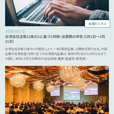
台湾ビジネス
2025.03.12
台湾会社法第22条の1に基づく持株・出資額の申告（3月1日～3月
31日）
台湾会社法第22条の1の規定により、一部（国営企業、公開株式発行会社、外国
企業の台湾支店）を除く全ての台湾国内企業は、毎年3月1日から3月31日まで
の間に、前年12月31日時点の会社役員（董事・監査役・経営者）…