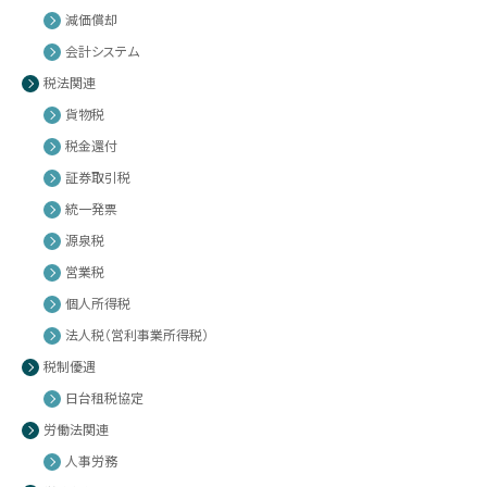
減価償却
会計システム
税法関連
貨物税
税金還付
証券取引税
統一発票
源泉税
営業税
個人所得税
法人税（営利事業所得税）
税制優遇
日台租税協定
労働法関連
人事労務