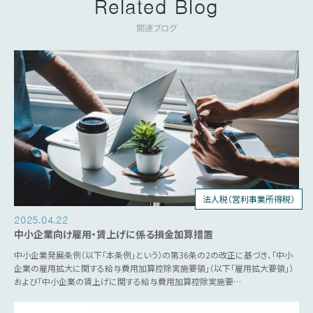
Related Blog
関連ブログ
法人税（営利事業所得税）
税制優遇
2025.04.22
中小企業向け雇用・賃上げに係る損金加算措置
中小企業発展条例（以下「本条例」という）の第36条の2の改正に基づき、「中小
企業の雇用拡大に関する給与費用加算控除実施要領」（以下「雇用拡大要領」）
および「中小企業の賃上げに関する給与費用加算控除実施要…