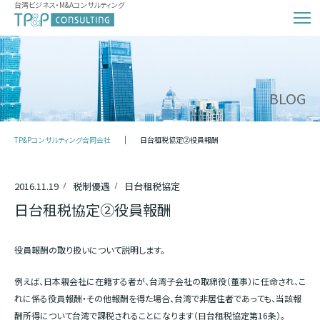
台湾ビジネス・M&Aコンサルティング
BLOG
TP&Pコンサルティング合同会社
日台租税協定②役員報酬
2016.11.19
税制優遇
日台租税協定
日台租税協定②役員報酬
役員報酬の取り扱いについて説明します。
例えば、日本親会社に在籍する者が、台湾子会社の取締役（董事）に任命され、こ
れに係る役員報酬・その他報酬を得た場合、台湾で非居住者であっても、当該報
酬所得について台湾で課税されることになります（日台租税協定第16条）。