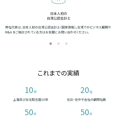
日本人初の
台湾公認会計士
か
弊社代表は、日本人初の台湾公認会計士（国家資格）。台湾でのビジネス展開や
四
M&A をご検討されている方はお気軽にお問い合わせください。
場
これまでの実績
10
20
年
社
上海及び台北駐在歴10年
在台・在中子会社の顧問社数
50
50
件
件