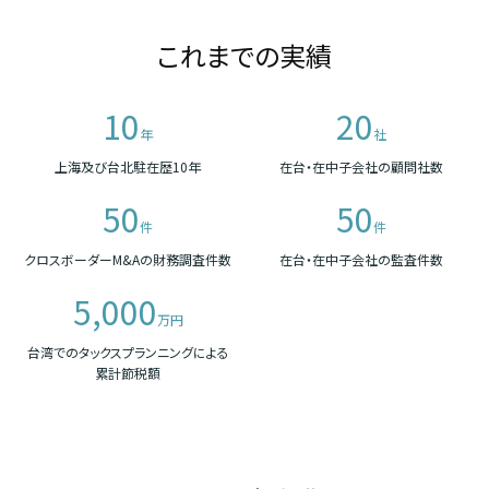
これまでの実績
10
20
年
社
上海及び台北駐在歴10年
在台・在中子会社の顧問社数
50
50
件
件
クロスボーダーM&Aの財務調査件数
在台・在中子会社の監査件数
5,000
万円
台湾でのタックスプランニングによる
累計節税額