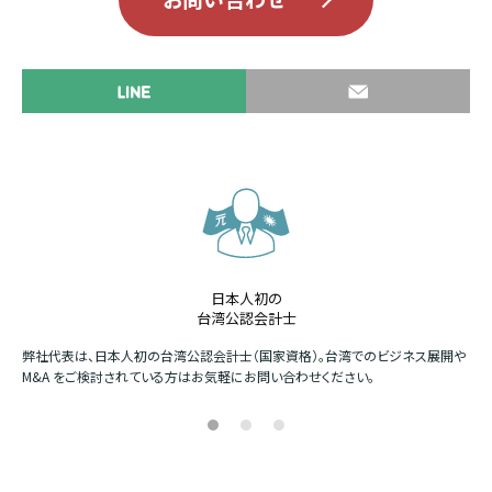
日本人初の
台湾公認会計士
か
弊社代表は、日本人初の台湾公認会計士（国家資格）。台湾でのビジネス展開や
四
M&A をご検討されている方はお気軽にお問い合わせください。
場