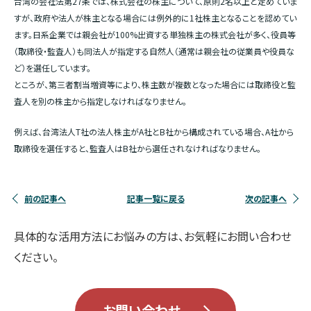
台湾の会社法第27条では、株式会社の株主について、原則2名以上と定めていま
すが、政府や法人が株主となる場合には例外的に1社株主となることを認めてい
ます。日系企業では親会社が100%出資する単独株主の株式会社が多く、役員等
（取締役・監査人）も同法人が指定する自然人（通常は親会社の従業員や役員な
ど）を選任しています。
ところが、第三者割当増資等により、株主数が複数となった場合には取締役と監
査人を別の株主から指定しなければなりません。
例えば、台湾法人T社の法人株主がA社とB社から構成されている場合、A社から
取締役を選任すると、監査人はB社から選任されなければなりません。
前の記事へ
記事一覧に戻る
次の記事へ
具体的な活用方法にお悩みの方は、お気軽にお問い合わせ
ください。
お問い合わせ