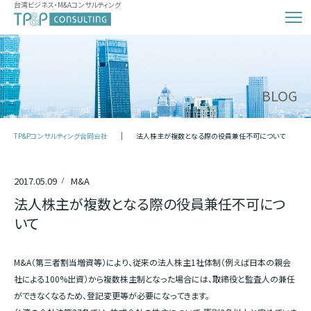
台湾ビジネス・M&Aコンサルティング
BLOG
TP&Pコンサルティング合同会社
法人株主が複数となる際の役員兼任不可について
2017.05.09
M&A
法人株主が複数となる際の役員兼任不可につ
いて
M&A（第三者割当増資等）により、従来の法人株主1社体制（例えば日本の親会
社による100%出資）から複数株主制となった場合には、取締役と監査人の兼任
ができなくなるため、登記変更等が必要になってきます。