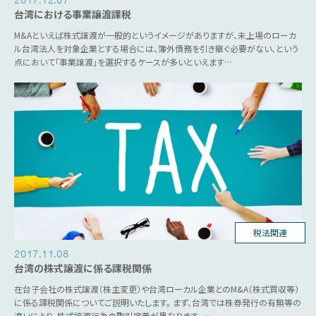
台湾における事業譲渡課税
M&Aといえば株式譲渡が一般的というイメージがありますが、未上場のローカ
ル台湾法人を対象企業とする場合には、簿外債務を引き継ぐ必要がない、という
点において「事業譲渡」を選択するケースが多いといえます…
税法関連
M&A
2017.11.08
台湾の株式譲渡に係る課税関係
在台子会社の株式譲渡（株主変更）や台湾ローカル企業とのM&A（株式買収等）
に係る課税関係についてご説明いたします。 まず、台湾では株券発行の有無等の
違いにより、株式譲渡行為の取引定義が異なります。 …