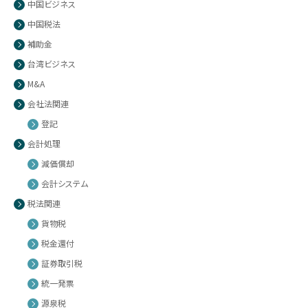
中国ビジネス
中国税法
補助金
台湾ビジネス
M&A
会社法関連
登記
会計処理
減価償却
会計システム
税法関連
貨物税
税金還付
証券取引税
統一発票
源泉税