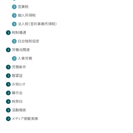
営業税
個人所得税
法人税（営利事業所得税）
税制優遇
日台租税協定
労働法関連
人事労務
労務条件
居留証
お知らせ
展示会
祝祭日
活動報告
メディア掲載実績