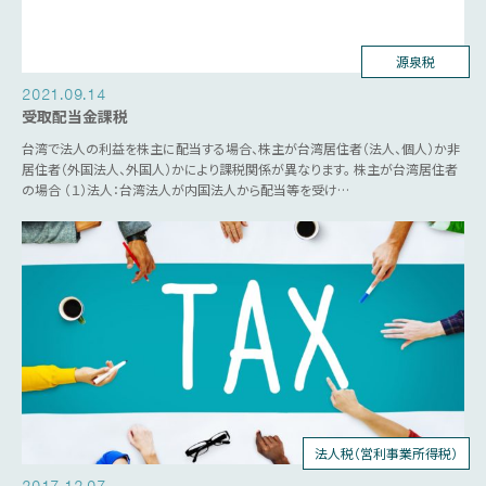
源泉税
M&A
2021.09.14
受取配当金課税
台湾で法人の利益を株主に配当する場合、株主が台湾居住者（法人、個人）か非
居住者（外国法人、外国人）かにより課税関係が異なります。 株主が台湾居住者
の場合 （１）法人：台湾法人が内国法人から配当等を受け…
法人税（営利事業所得税）
台湾ビジネス
M&A
2017.12.07