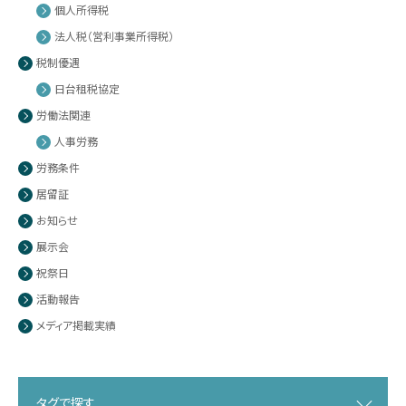
個人所得税
法人税（営利事業所得税）
税制優遇
日台租税協定
労働法関連
人事労務
労務条件
居留証
お知らせ
展示会
祝祭日
活動報告
メディア掲載実績
タグで探す