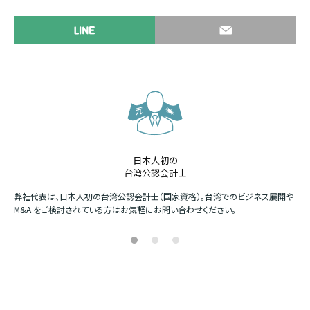
日本人初の
台湾公認会計士
か
弊社代表は、日本人初の台湾公認会計士（国家資格）。台湾でのビジネス展開や
四
M&A をご検討されている方はお気軽にお問い合わせください。
場