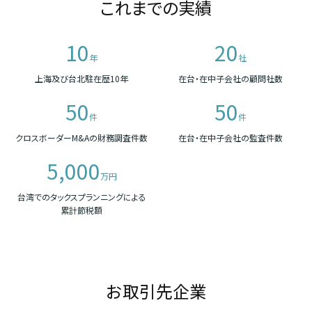
これまでの実績
10
20
年
社
上海及び台北駐在歴10年
在台・在中子会社の顧問社数
50
50
件
件
クロスボーダーM&Aの財務調査件数
在台・在中子会社の監査件数
5,000
万円
台湾でのタックスプランニングによる
累計節税額
お取引先企業