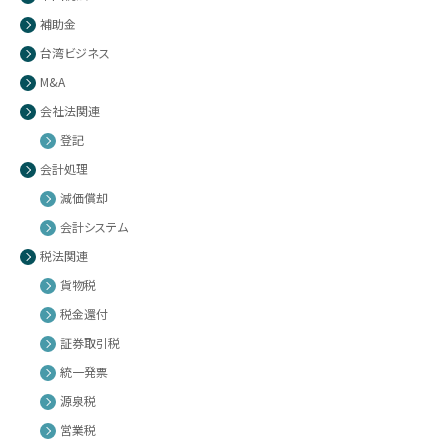
補助金
台湾ビジネス
M&A
会社法関連
登記
会計処理
減価償却
会計システム
税法関連
貨物税
税金還付
証券取引税
統一発票
源泉税
営業税