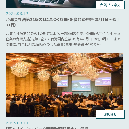
台湾ビジネス
2025.03.12
台湾会社法第22条の1に基づく持株・出資額の申告（3月1日～3月
31日）
台湾会社法第22条の1の規定により、一部（国営企業、公開株式発行会社、外国
企業の台湾支店）を除く全ての台湾国内企業は、毎年3月1日から3月31日まで
の間に、前年12月31日時点の会社役員（董事・監査役・経営者）…
台湾ビジネス
お知らせ
2025.03.10
「熊本サイエンスパーク開発計画説明会」に登壇