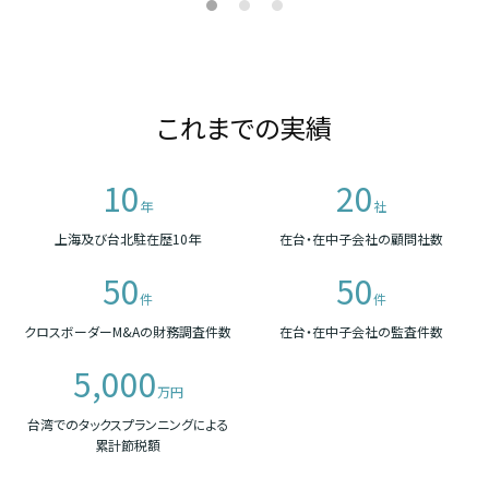
これまでの実績
10
20
年
社
上海及び台北駐在歴10年
在台・在中子会社の顧問社数
50
50
件
件
クロスボーダーM&Aの財務調査件数
在台・在中子会社の監査件数
5,000
万円
台湾でのタックスプランニングによる
累計節税額