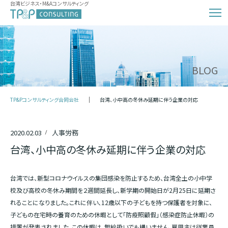
台湾ビジネス・M&Aコンサルティング
BLOG
TP&Pコンサルティング合同会社
台湾、小中高の冬休み延期に伴う企業の対応
2020.02.03
人事労務
台湾、小中高の冬休み延期に伴う企業の対応
台湾では、新型コロナウイルスの集団感染を防止するため、台湾全土の小中学
校及び高校の冬休み期間を２週間延長し、新学期の開始日が2月25日に延期さ
れることになりました。これに伴い、12歳以下の子どもを持つ保護者を対象に、
子どもの在宅時の養育のための休暇として「防疫照顧假」（感染症防止休暇）の
措置が発表されました。この休暇は、無給扱いでも構いません。雇用主は従業員