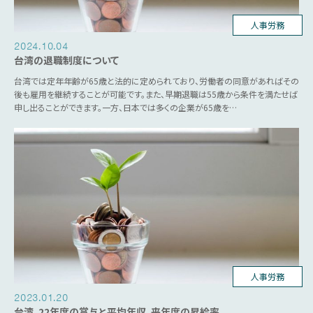
人事労務
2024.10.04
台湾の退職制度について
台湾では定年年齢が65歳と法的に定められており、労働者の同意があればその
後も雇用を継続することが可能です。また、早期退職は55歳から条件を満たせば
申し出ることができます。一方、日本では多くの企業が65歳を…
台湾ビジネス
人事労務
2023.01.20
台湾、22年度の賞与と平均年収、来年度の昇給率