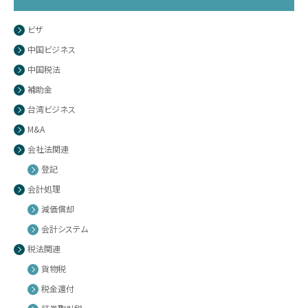
ビザ
中国ビジネス
中国税法
補助金
台湾ビジネス
M&A
会社法関連
登記
会計処理
減価償却
会計システム
税法関連
貨物税
税金還付