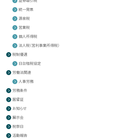
証券取引税
統一発票
源泉税
営業税
個人所得税
法人税（営利事業所得税）
税制優遇
日台租税協定
労働法関連
人事労務
労務条件
居留証
お知らせ
展示会
祝祭日
活動報告