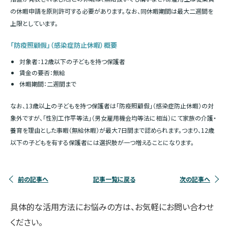
の休暇申請を原則許可する必要があります。なお、同
休
暇期間は最大二週間を
上限としています。
「防疫照顧假」（感染症防止休暇）概要
対象者：12歳以下の子どもを持つ保護者
賃金の要否：無給
休暇期間：二週間まで
なお、13歳以上の子どもを持つ保護者は「防疫照顧假」（感染症防止休暇）の対
象外ですが、「性別工作平等法」（男女雇用機会均等法に相当）にて家族の介護・
養育を理由とした事暇（無給休暇）が最大7日間まで認められます。つまり、12歳
以下の子どもを有する保護者には選択肢が一つ増えることになります。
前の記事へ
記事一覧に戻る
次の記事へ
具体的な活用方法にお悩みの方は、お気軽にお問い合わせ
ください。