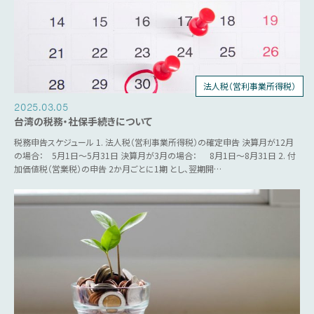
法人税（営利事業所得税）
個人所得税
人事労務
源泉税
営業税
2025.03.05
台湾の税務・社保手続きについて
税務申告スケジュール 1. 法人税（営利事業所得税）の確定申告 決算月が12月
の場合： 5月1日～5月31日 決算月が3月の場合： 8月1日～8月31日 2. 付
加価値税（営業税）の申告 2か月ごとに1期 とし、翌期開…