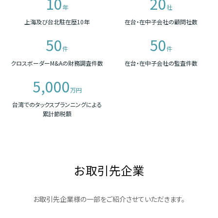
10
20
年
社
上海及び台北駐在歴10年
在台・在中子会社の顧問社数
50
50
件
件
クロスボーダーM&Aの財務調査件数
在台・在中子会社の監査件数
5,000
万円
台湾でのタックスプランニングによる
累計節税額
お取引先企業
お取引先企業様の一部をご紹介させていただきます。