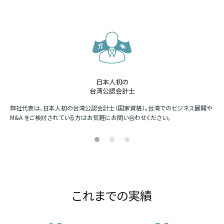
日本人初の
台湾公認会計士
か
弊社代表は、日本人初の台湾公認会計士（国家資格）。台湾でのビジネス展開や
四
M&A をご検討されている方はお気軽にお問い合わせください。
場
これまでの実績