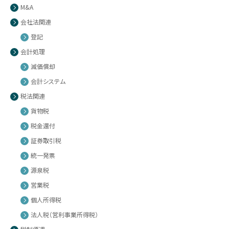
M&A
会社法関連
登記
会計処理
減価償却
会計システム
税法関連
貨物税
税金還付
証券取引税
統一発票
源泉税
営業税
個人所得税
法人税（営利事業所得税）