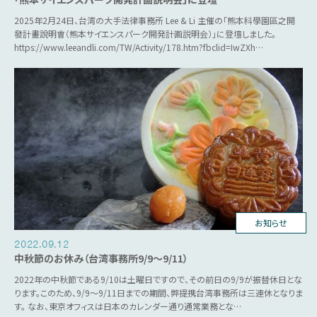
2025年2月24日、台湾の大手法律事務所 Lee & Li 主催の「熊本科學園區之開
發計畫說明會（熊本サイエンスパーク開発計画説明会）」に登壇しました。
https://www.leeandli.com/TW/Activity/178.htm?fbclid=IwZXh…
お知らせ
2022.09.12
中秋節のお休み（台湾事務所9/9～9/11）
2022年の中秋節である9/10は土曜日ですので、その前日の9/9が振替休日とな
ります。このため、9/9～9/11日までの期間、弊提携台湾事務所は三連休となりま
す。 なお、東京オフィスは日本のカレンダー通り通常業務とな…