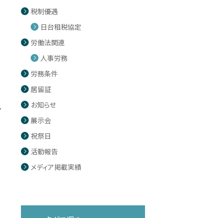
税制優遇
日台租税協定
労働法関連
人事労務
労務条件
居留証
お知らせ
ン
展示会
祝祭日
活動報告
メディア掲載実績