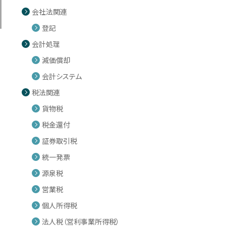
会社法関連
登記
会計処理
減価償却
会計システム
税法関連
貨物税
税金還付
証券取引税
統一発票
源泉税
営業税
個人所得税
法人税（営利事業所得税）