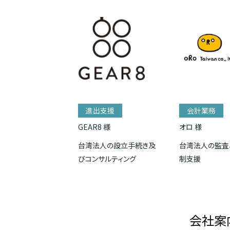
進出支援
会計業務
GEAR8 様
オロ 様
台湾法人の設立手続き及
台湾法人の監査
びコンサルティング
制支援
会社案