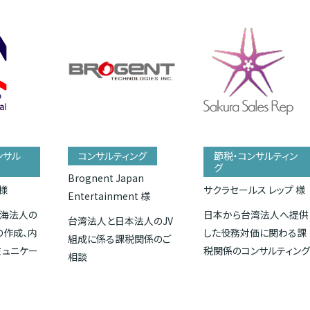
ンサル
コンサルティング
節税・コンサルティン
グ
Brognent Japan
様
サクラセールス レップ 様
Entertainment 様
海法人の
日本から台湾法人へ提供
台湾法人と日本法人のJV
の作成、内
した役務対価に関わる課
組成に係る課税関係のご
ミュニケー
税関係のコンサルティン
相談