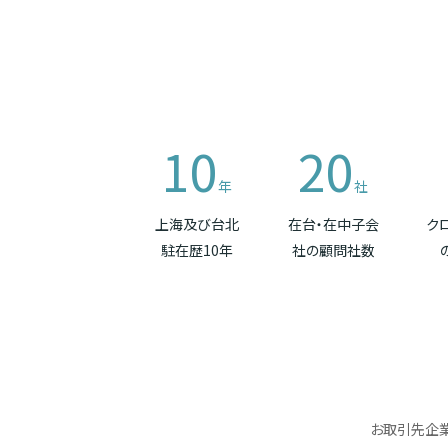
10
20
年
社
上海及び台北
在台・在中子会
ク
駐在歴10年
社の顧問社数
お取引先企業