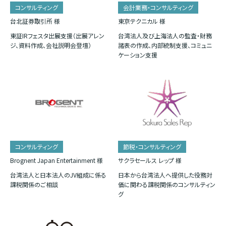
コンサルティング
会計業務・コンサルティング
台北証券取引所 様
東京テクニカル 様
東証IRフェスタ出展支援（出展アレン
台湾法人及び上海法人の監査・財務
ジ、資料作成、会社説明会登壇）
諸表の作成、内部統制支援、コミュニ
ケーション支援
コンサルティング
節税・コンサルティング
Brognent Japan Entertainment 様
サクラセールス レップ 様
台湾法人と日本法人のJV組成に係る
日本から台湾法人へ提供した役務対
課税関係のご相談
価に関わる課税関係のコンサルティン
グ