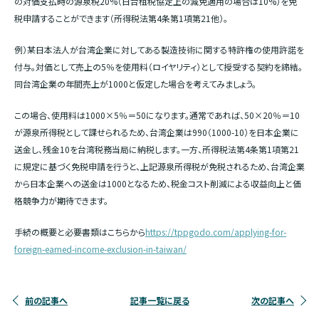
の対価支払時の源泉税20%（日台租税協定上の減免適用の場合は10%）を免
税申請することができます（所得税法第4条第1項第21他）。
例）某日本法人が台湾企業に対してある製造技術に関する特許権の使用許諾を
付与。対価として売上の5％を使用料（ロイヤリティ）として授受する契約を締結。
同台湾企業の年間売上が1000と仮定した場合を考えてみましょう。
この場合、使用料は1000×5％＝50になります。通常であれば、50×20％＝10
が源泉所得税として課せられるため、台湾企業は990（1000-10）を日本企業に
送金し、残金10を台湾税務当局に納税します。一方、所得税法第4条第1項第21
に規定に基づく免税申請を行うと、上記源泉所得税が免税されるため、台湾企業
から日本企業への送金は1000となるため、税金コスト削減による収益向上と価
格競争力が期待できます。
手続の概要と必要書類はこちらから
https://tppgodo.com/applying-for-
foreign-earned-income-exclusion-in-taiwan/
前の記事へ
記事一覧に戻る
次の記事へ