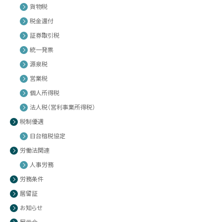
貨物税
税金還付
証券取引税
統一発票
源泉税
営業税
個人所得税
法人税（営利事業所得税）
税制優遇
日台租税協定
労働法関連
人事労務
労務条件
居留証
お知らせ
展示会