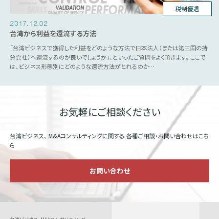
台湾ビジネス
税法関連
税制優遇
2017.12.02
台湾から利益を還流する方法
「台湾ビジネスで獲得した利益をどのような方法で日本法人（または第三国の持
分会社）へ還流するのが良いでしょうか」、といったご質問をよく頂きます。 ここで
は、ビジネス形態別にどのような還流方法がとれるのか…
お気軽にご相談ください
台湾ビジネス、 M&Aコンサルティングに関する
各種ご相談・お問い合わせはこち
ら
お問い合わせ