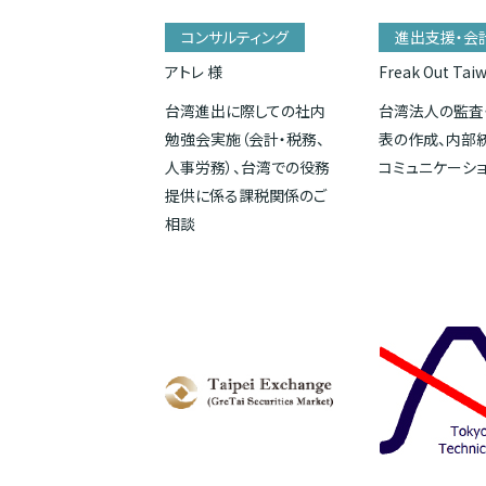
コンサルティング
進出支援・会
アトレ 様
Freak Out Tai
台湾進出に際しての社内
台湾法人の監査
勉強会実施（会計・税務、
表の作成、内部
人事労務）、台湾での役務
コミュニケーシ
提供に係る課税関係のご
相談