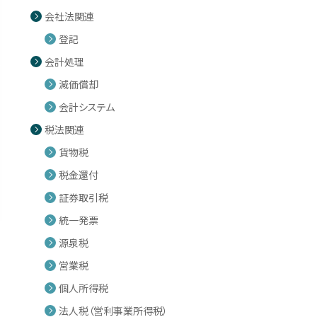
会社法関連
登記
会計処理
減価償却
会計システム
税法関連
貨物税
税金還付
証券取引税
統一発票
源泉税
営業税
個人所得税
法人税（営利事業所得税）