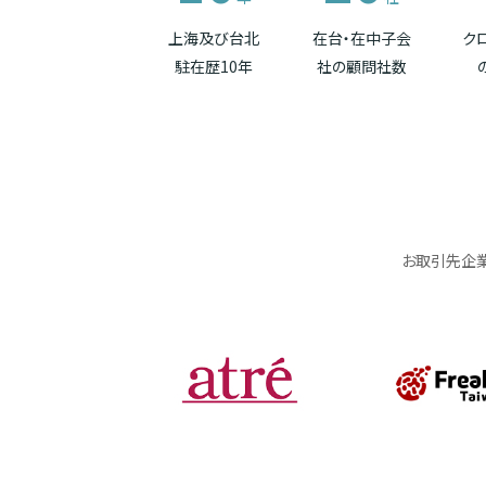
上海及び台北
在台・在中子会
ク
駐在歴10年
社の顧問社数
お取引先企業