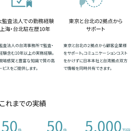
大監査法人での勤務経験
東京と台北の2拠点から
上海・台北駐在歴10年
サポート
監査法人の台湾事務所で監査・
東京と台北の２拠点から顧客企業様
経験含む10年以上の実務経験。
をサポート。コミュニケーションコスト
現場感覚と豊富な知識で質の高
をかけずに日本本社と台湾拠点双方
ービスをご提供します。
で情報を同時共有できます。
これまでの実績
50
50
5,000
件
件
万円