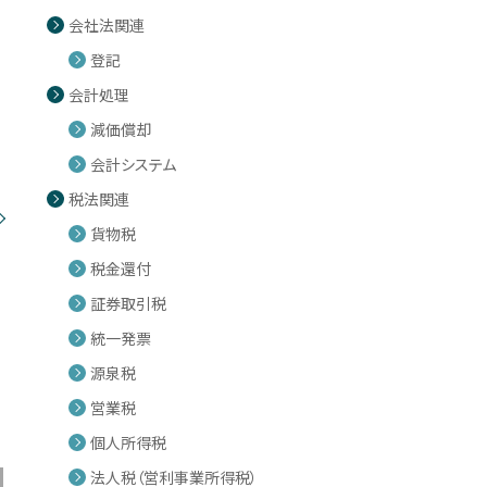
会社法関連
登記
会計処理
減価償却
会計システム
税法関連
貨物税
税金還付
証券取引税
統一発票
源泉税
営業税
個人所得税
法人税（営利事業所得税）