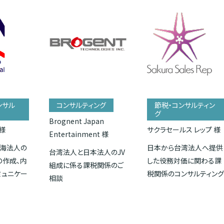
ンサル
コンサルティング
節税・コンサルティン
グ
Brognent Japan
様
サクラセールス レップ 様
Entertainment 様
海法人の
日本から台湾法人へ提供
台湾法人と日本法人のJV
の作成、内
した役務対価に関わる課
組成に係る課税関係のご
ミュニケー
税関係のコンサルティン
相談