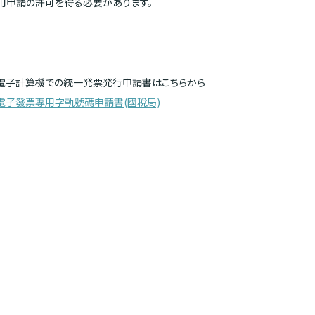
用申請の許可を得る必要があります。
電子計算機での統一発票発行申請書はこちらから
電子發票專用字軌號碼申請書(國稅局)