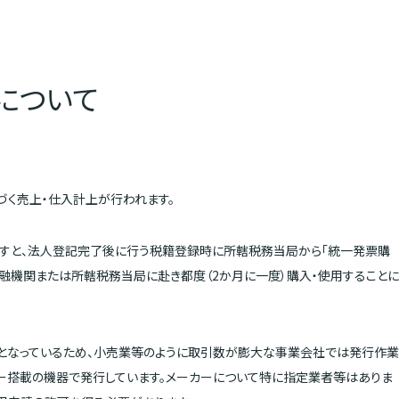
について
づく売上・仕入計上が行われます。
ますと、法人登記完了後に行う税籍登録時に所轄税務当局から「統一発票購
融機関または所轄税務当局に赴き都度（2か月に一度）購入・使用することに
様となっているため、小売業等のように取引数が膨大な事業会社では発行作業
ター搭載の機器で発行しています。メーカーについて特に指定業者等はありま