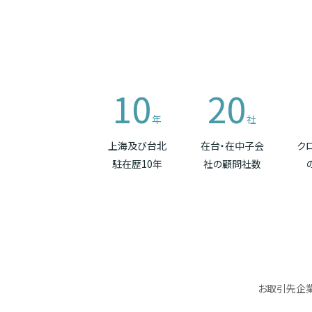
10
20
年
社
上海及び台北
在台・在中子会
ク
駐在歴10年
社の顧問社数
お取引先企業