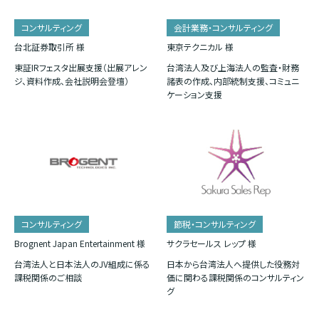
コンサルティング
会計業務・コンサルティング
台北証券取引所 様
東京テクニカル 様
東証IRフェスタ出展支援（出展アレン
台湾法人及び上海法人の監査・財務
ジ、資料作成、会社説明会登壇）
諸表の作成、内部統制支援、コミュニ
ケーション支援
コンサルティング
節税・コンサルティング
Brognent Japan Entertainment 様
サクラセールス レップ 様
台湾法人と日本法人のJV組成に係る
日本から台湾法人へ提供した役務対
課税関係のご相談
価に関わる課税関係のコンサルティン
グ