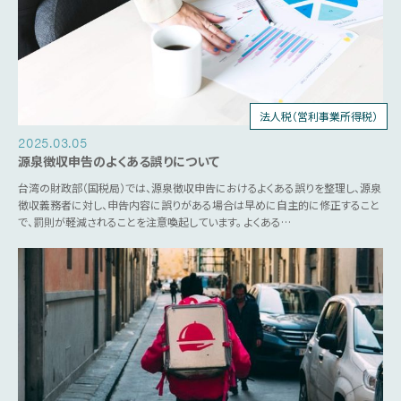
法人税（営利事業所得税）
個人所得税
統一発票
源泉税
営業税
2025.03.05
源泉徴収申告のよくある誤りについて
台湾の財政部（国税局）では、源泉徴収申告におけるよくある誤りを整理し、源泉
徴収義務者に対し、申告内容に誤りがある場合は早めに自主的に修正すること
で、罰則が軽減されることを注意喚起しています。 よくある…