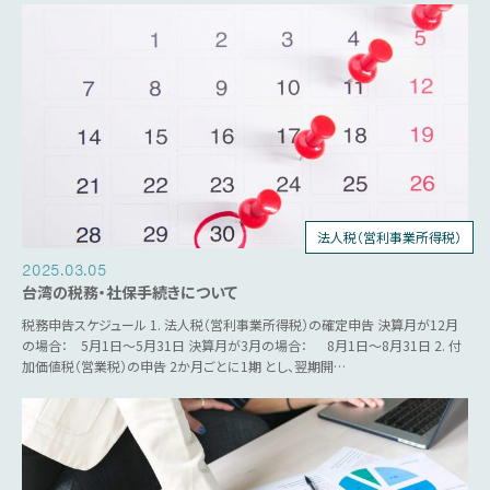
法人税（営利事業所得税）
個人所得税
人事労務
源泉税
営業税
2025.03.05
台湾の税務・社保手続きについて
税務申告スケジュール 1. 法人税（営利事業所得税）の確定申告 決算月が12月
の場合： 5月1日～5月31日 決算月が3月の場合： 8月1日～8月31日 2. 付
加価値税（営業税）の申告 2か月ごとに1期 とし、翌期開…