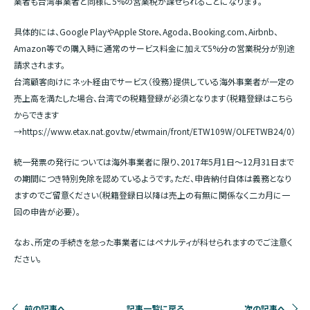
業者も台湾事業者と同様に5%の営業税が課せられることになります。
具体的には、Google PlayやApple Store、Agoda、Booking.com、Airbnb、
Amazon等での購入時に通常のサービス料金に加えて5%分の営業税分が別途
請求されます。
台湾顧客向けにネット経由でサービス（役務）提供している海外事業者が一定の
売上高を満たした場合、台湾での税籍登録が必須となります（税籍登録はこちら
からできます
→https://www.etax.nat.gov.tw/etwmain/front/ETW109W/OLFETWB24/0）
統一発票の発行については海外事業者に限り、2017年5月1日～12月31日まで
の期間につき特別免除を認めているようです。ただ、申告納付自体は義務となり
ますのでご留意ください（税籍登録日以降は売上の有無に関係なく二カ月に一
回の申告が必要）。
なお、所定の手続きを怠った事業者にはペナルティが科せられますのでご注意く
ださい。
前の記事へ
記事一覧に戻る
次の記事へ