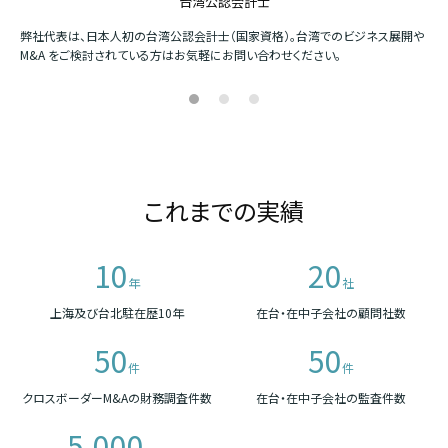
台湾公認会計士
か
弊社代表は、日本人初の台湾公認会計士（国家資格）。台湾でのビジネス展開や
四
M&A をご検討されている方はお気軽にお問い合わせください。
場
これまでの実績
10
20
年
社
上海及び台北駐在歴10年
在台・在中子会社の顧問社数
50
50
件
件
クロスボーダーM&Aの財務調査件数
在台・在中子会社の監査件数
5,000