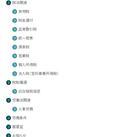
税法関連
貨物税
税金還付
証券取引税
統一発票
源泉税
営業税
個人所得税
法人税（営利事業所得税）
税制優遇
日台租税協定
労働法関連
人事労務
労務条件
居留証
お知らせ