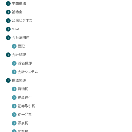
中国税法
補助金
台湾ビジネス
M&A
会社法関連
登記
会計処理
減価償却
会計システム
税法関連
貨物税
税金還付
証券取引税
統一発票
源泉税
営業税