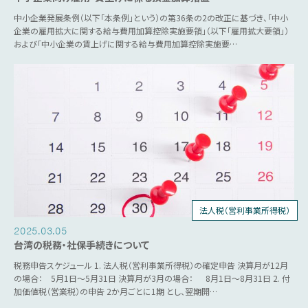
中小企業発展条例（以下「本条例」という）の第36条の2の改正に基づき、「中小
企業の雇用拡大に関する給与費用加算控除実施要領」（以下「雇用拡大要領」）
および「中小企業の賃上げに関する給与費用加算控除実施要…
法人税（営利事業所得税）
個人所得税
人事労務
源泉税
営業税
2025.03.05
台湾の税務・社保手続きについて
税務申告スケジュール 1. 法人税（営利事業所得税）の確定申告 決算月が12月
の場合： 5月1日～5月31日 決算月が3月の場合： 8月1日～8月31日 2. 付
加価値税（営業税）の申告 2か月ごとに1期 とし、翌期開…