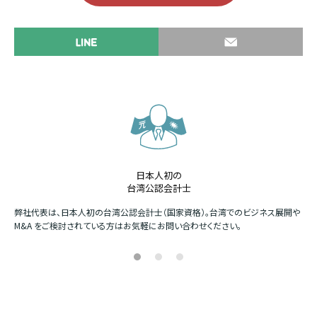
日本人初の
台湾公認会計士
か
弊社代表は、日本人初の台湾公認会計士（国家資格）。台湾でのビジネス展開や
四
M&A をご検討されている方はお気軽にお問い合わせください。
場