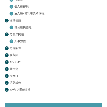
個人所得税
法人税（営利事業所得税）
税制優遇
日台租税協定
労働法関連
人事労務
労務条件
居留証
お知らせ
展示会
祝祭日
活動報告
メディア掲載実績