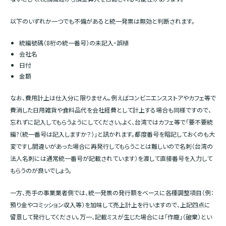
以下のいずれか一つでも不備があると統一発票は無効と判断されます。
統編號碼（8桁の統一番号）の未記入・誤植
会社名
日付
金額
なお、費用計上は仕入分に限りません。例えばコンビニエンスストアやカフェ等で
費消した日用雑貨や食料品代を会社経費として計上する場合も同様ですので、
忘れずに記入してもらうようにしてください。よく、台湾ではカフェ等で「要不要統
編?（統一番号は記入しますか？）」と訊かれます。都度番号を暗記しておくのも大
変ですし間違いがあった場合に再発行してもらうことは難しいので名刺（台湾の
法人名刺には通常統一番号が記載されています）を渡して直接番号を入力して
もらうのが良いでしょう。
一方、売手の事業業者側では、統一発票の発行額をベースに各種調整項目（例：
預り金やコミッション収入等）を加味して売上計上を行いますので、上記四点に
留意して発行してください。万一、記載ミスが生じた場合には「作廢」（破棄）とい