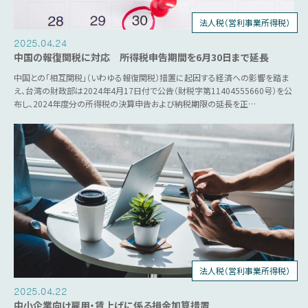
法人税（営利事業所得税）
個人所得税
2025.04.24
中国の報復関税に対応 所得税申告期間を6月30日まで延長
中国との「相互関税」（いわゆる報復関税）措置に起因する経済への影響を踏ま
え、台湾の財政部は2024年4月17日付で公告（財税字第11404555660号）を公
布し、2024年度分の所得税の決算申告および納税期限の延長を正…
法人税（営利事業所得税）
税制優遇
2025.04.22
中小企業向け雇用・賃上げに係る損金加算措置