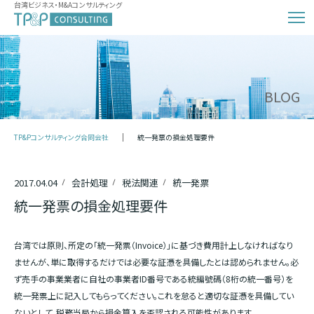
台湾ビジネス・M&Aコンサルティング
BLOG
TP&Pコンサルティング合同会社
統一発票の損金処理要件
2017.04.04
会計処理
税法関連
統一発票
統一発票の損金処理要件
台湾では原則、所定の「統一発票（Invoice）」に基づき費用計上しなければなり
ませんが、単に取得するだけでは必要な証憑を具備したとは認められません。必
ず売手の事業業者に自社の事業者ID番号である統編號碼（8桁の統一番号）を
統一発票上に記入してもらってください。これを怠ると適切な証憑を具備してい
ないとして、税務当局から損金算入を否認される可能性があります。