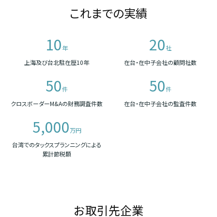
これまでの実績
10
20
年
社
上海及び台北駐在歴10年
在台・在中子会社の顧問社数
50
50
件
件
クロスボーダーM&Aの財務調査件数
在台・在中子会社の監査件数
5,000
万円
台湾でのタックスプランニングによる
累計節税額
お取引先企業