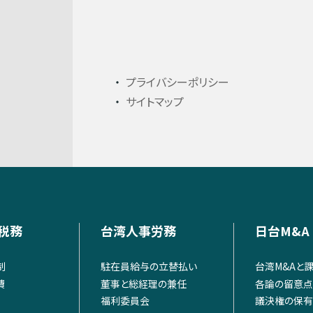
プライバシーポリシー
サイトマップ
税務
台湾人事労務
日台M&A
制
駐在員給与の立替払い
台湾M&Aと
費
董事と総経理の兼任
各論の留意点
福利委員会
議決権の保有