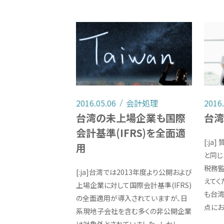
2016.05.06
会計処理
2016
台湾の未上場企業も国際
台
会計基準(IFRS)を全面適
[:j
用
と同じ
税務監
[:ja]台湾では2013年度より公開および
えてく
上場企業に対して国際会計基準(IFRS)
も台
の全面適用が導入されていますが、日
点に
系現地子会社を含む多くの非公開企業