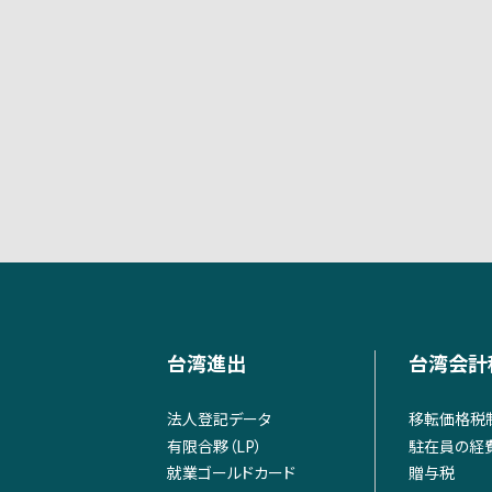
台湾進出
台湾会計
法人登記データ
移転価格税
有限合夥（LP）
駐在員の経
就業ゴールドカード
贈与税