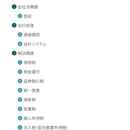
会社法関連
登記
会計処理
減価償却
会計システム
税法関連
貨物税
税金還付
証券取引税
統一発票
源泉税
営業税
個人所得税
法人税（営利事業所得税）