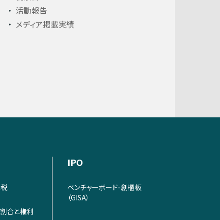
活動報告
メディア掲載実績
IPO
課税
ベンチャーボード-創櫃板
（GISA）
割合と権利