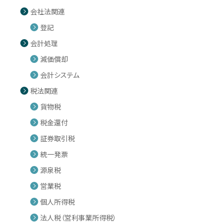
会社法関連
登記
会計処理
減価償却
会計システム
税法関連
貨物税
税金還付
証券取引税
統一発票
源泉税
営業税
個人所得税
法人税（営利事業所得税）