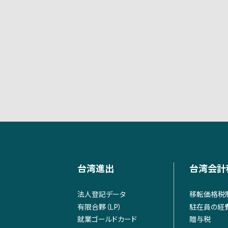
台湾進出
台湾会計
法人登記データ
移転価格税
有限合夥（LP）
駐在員の経
就業ゴールドカード
贈与税