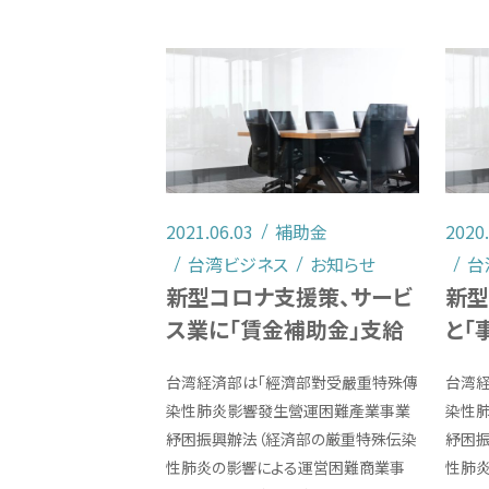
2021.06.03
補助金
2020
台湾ビジネス
お知らせ
台
新型コロナ支援策、サービ
新型
ス業に「賃金補助金」支給
と「
台湾経済部は「經濟部對受嚴重特殊傳
台湾
染性肺炎影響發生營運困難產業事業
染性
紓困振興辦法（経済部の厳重特殊伝染
紓困
性肺炎の影響による運営困難商業事
性肺