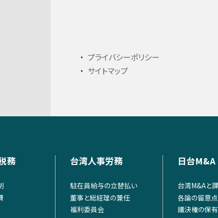
プライバシーポリシー
サイトマップ
税務
台湾人事労務
日台M&A
制
駐在員給与の立替払い
台湾M&Aと
費
董事と総経理の兼任
各論の留意点
福利委員会
議決権の保有