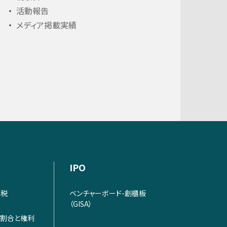
活動報告
メディア掲載実績
IPO
課税
ベンチャーボード-創櫃板
（GISA）
割合と権利