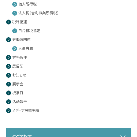
個人所得税
法人税（営利事業所得税）
税制優遇
日台租税協定
労働法関連
人事労務
労務条件
居留証
お知らせ
展示会
祝祭日
活動報告
メディア掲載実績
タグで探す