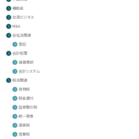
補助金
台湾ビジネス
M&A
会社法関連
登記
会計処理
減価償却
会計システム
税法関連
貨物税
税金還付
証券取引税
統一発票
源泉税
営業税