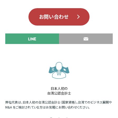
お問い合わせ
日本人初の
台湾公認会計士
か
弊社代表は、日本人初の台湾公認会計士（国家資格）。台湾でのビジネス展開や
四
M&A をご検討されている方はお気軽にお問い合わせください。
場