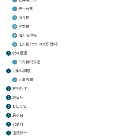
統一発票
源泉税
営業税
個人所得税
法人税（営利事業所得税）
税制優遇
日台租税協定
労働法関連
人事労務
労務条件
居留証
お知らせ
展示会
祝祭日
活動報告