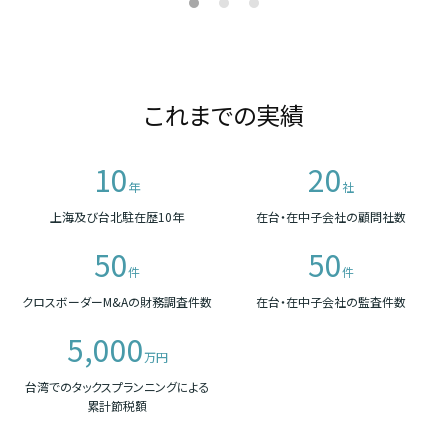
これまでの実績
10
20
年
社
上海及び台北駐在歴10年
在台・在中子会社の顧問社数
50
50
件
件
クロスボーダーM&Aの財務調査件数
在台・在中子会社の監査件数
5,000
万円
台湾でのタックスプランニングによる
累計節税額