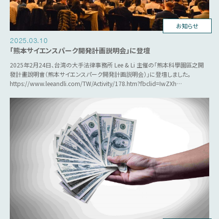
台湾ビジネス
お知らせ
2025.03.10
「熊本サイエンスパーク開発計画説明会」に登壇
2025年2月24日、台湾の大手法律事務所 Lee & Li 主催の「熊本科學園區之開
發計畫說明會（熊本サイエンスパーク開発計画説明会）」に登壇しました。
https://www.leeandli.com/TW/Activity/178.htm?fbclid=IwZXh…