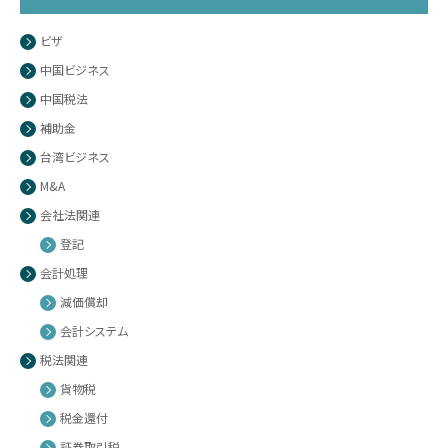
ビザ
中国ビジネス
中国税法
補助金
台湾ビジネス
M&A
会社法関連
登記
会計処理
減価償却
会計システム
税法関連
貨物税
税金還付
証券取引税