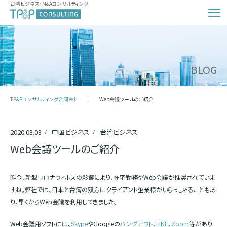
台湾ビジネス・M&Aコンサルティング
BLOG
TP&Pコンサルティング合同会社
Web会議ツールのご紹介
2020.03.03
中国ビジネス
台湾ビジネス
Web会議ツールのご紹介
昨今、新型コロナウィルスの影響により、在宅勤務やWeb会議が推奨されていま
すね。弊社では、日本と台湾の双方にクライアント企業様がいらっしゃることもあ
り、早くからWeb会議を利用してきました。
Web会議用ソフトには、
Skype
やGoogleの
ハングアウト
、
LINE
、
Zoom
等があり