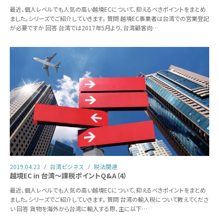
最近、個人レベルでも人気の高い越境ECについて、抑えるべきポイントをまとめ
ました。シリーズでご紹介していきます。 質問 越境EC事業者は台湾での営業登記
が必要ですか 回答 台湾では2017年5月より、台湾顧客向…
2019.04.23
台湾ビジネス
税法関連
越境EC in 台湾～課税ポイントQ&A（4）
最近、個人レベルでも人気の高い越境ECについて、抑えるべきポイントをまとめ
ました。シリーズでご紹介していきます。 質問 台湾の輸入税について教えてくださ
い 回答 貨物を海外から台湾に輸入する際、主に以下…