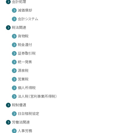
会計処理
減価償却
会計システム
税法関連
貨物税
税金還付
証券取引税
統一発票
源泉税
営業税
個人所得税
法人税（営利事業所得税）
税制優遇
日台租税協定
労働法関連
人事労務