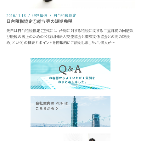
2016.11.18
税制優遇
日台租税協定
日台租税協定①給与等の短期免税
先日は日台租税協定（正式には「所得に対する租税に関する二重課税の回避及
び脱税の防止のための公益財団法人交流協会と亜東関係協会との間の取決
め」という）の概要とポイントを俯瞰的にご説明しましたが、個人所…