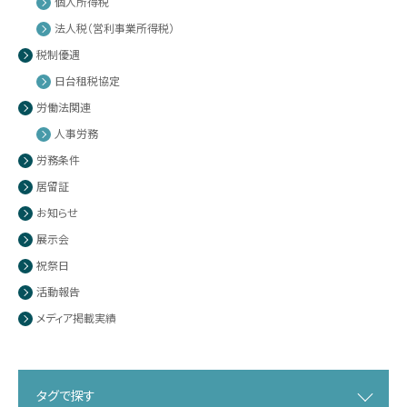
個人所得税
法人税（営利事業所得税）
税制優遇
日台租税協定
労働法関連
人事労務
労務条件
居留証
お知らせ
展示会
祝祭日
活動報告
メディア掲載実績
タグで探す