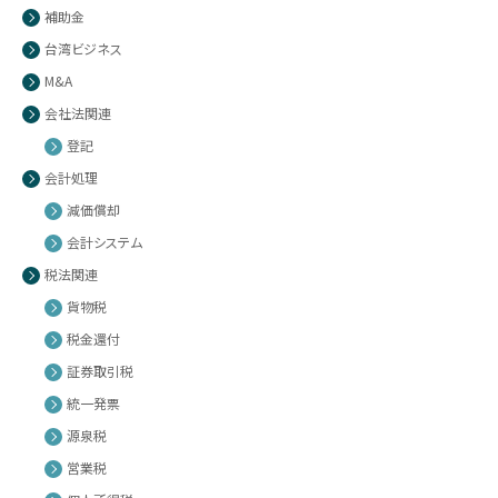
補助金
台湾ビジネス
M&A
会社法関連
登記
会計処理
減価償却
会計システム
税法関連
貨物税
税金還付
証券取引税
統一発票
源泉税
営業税