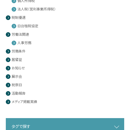
個人所得税
法人税（営利事業所得税）
税制優遇
日台租税協定
労働法関連
人事労務
労務条件
居留証
お知らせ
展示会
祝祭日
活動報告
メディア掲載実績
タグで探す