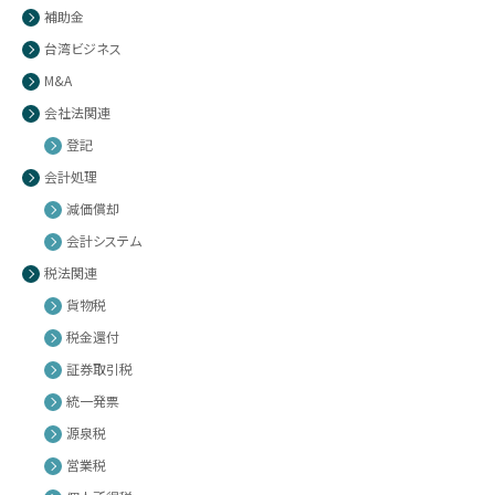
補助金
台湾ビジネス
M&A
会社法関連
登記
会計処理
減価償却
会計システム
税法関連
貨物税
税金還付
証券取引税
統一発票
源泉税
営業税