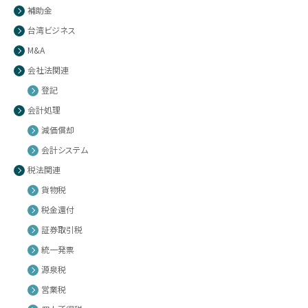
補助金
台湾ビジネス
M&A
会社法関連
登記
会計処理
減価償却
会計システム
税法関連
貨物税
税金還付
証券取引税
統一発票
源泉税
営業税