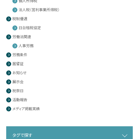
個人所得税
法人税（営利事業所得税）
税制優遇
日台租税協定
労働法関連
人事労務
労務条件
居留証
お知らせ
展示会
祝祭日
活動報告
メディア掲載実績
タグで探す