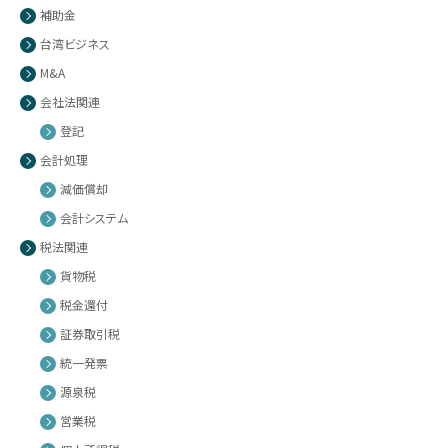
補助金
台湾ビジネス
M&A
会社法関連
登記
会計処理
減価償却
会計システム
税法関連
貨物税
税金還付
証券取引税
統一発票
源泉税
営業税