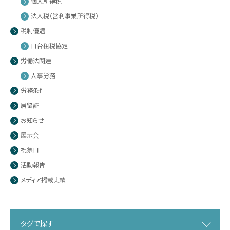
個人所得税
法人税（営利事業所得税）
税制優遇
日台租税協定
労働法関連
人事労務
労務条件
居留証
お知らせ
展示会
祝祭日
活動報告
メディア掲載実績
タグで探す