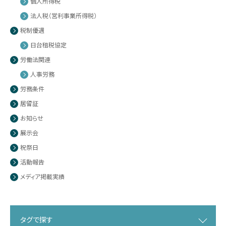
個人所得税
法人税（営利事業所得税）
税制優遇
日台租税協定
労働法関連
人事労務
労務条件
居留証
お知らせ
展示会
祝祭日
活動報告
メディア掲載実績
タグで探す