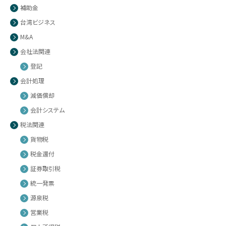
補助金
台湾ビジネス
M&A
会社法関連
登記
会計処理
減価償却
会計システム
税法関連
貨物税
税金還付
証券取引税
統一発票
源泉税
営業税