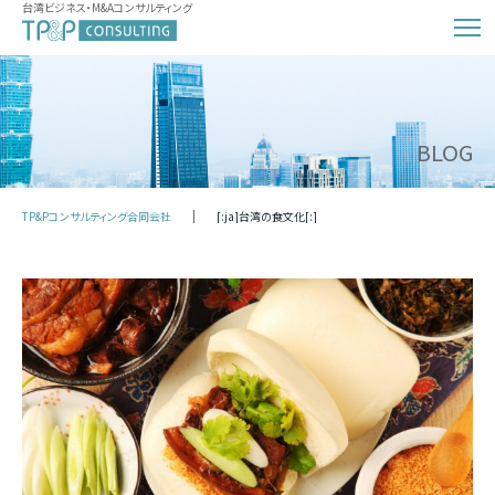
台湾ビジネス・M&Aコンサルティング
BLOG
TP&Pコンサルティング合同会社
[:ja]台湾の食文化[:]